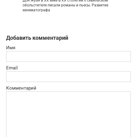
Дон Жуан в XX веке В XX столетии о севильском
обольстителе писали романы и пьесы. Развитие
кинематографа
Добавить комментарий
Имя
Email
Комментарий