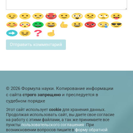
© 2026 Формула науки. Копирование информации
с сайта
строго запрещено
и преследуется в
судебном порядке
Этот сайт использует
cookie
для хранения данных.
Продолжая использовать сайт, вы даете свое согласие
на работу с этими файлами, а так же принимаете все
пункты
пользовательского соглашения
. При
возникновении вопросов пишите в
форму обратной