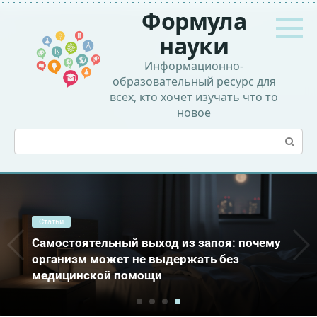
Перейти
Формула
к
контенту
науки
Информационно-
образовательный ресурс для
всех, кто хочет изучать что то
новое
Поиск:
Статьи
Самостоятельный выход из запоя: почему
организм может не выдержать без
медицинской помощи