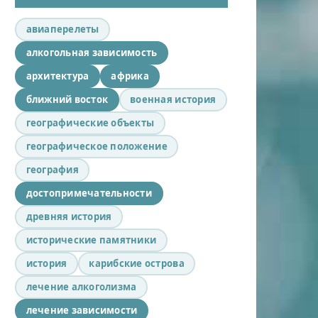
авиаперелеты
алкогольная зависимость
архитектура
африка
ближний восток
военная история
географические объекты
географическое положение
география
достопримечательности
древняя история
исторические памятники
история
карибские острова
лечение алкоголизма
лечение зависимости