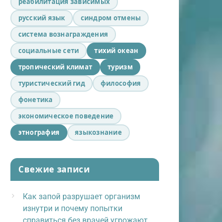
реабилитация зависимых
русский язык
синдром отмены
система вознаграждения
социальные сети
тихий океан
тропический климат
туризм
туристический гид
философия
фонетика
экономическое поведение
этнография
языкознание
Свежие записи
Как запой разрушает организм
изнутри и почему попытки
справиться без врачей угрожают