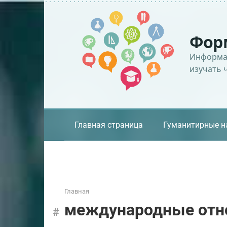
Перейти
к
контенту
Фор
Информац
изучать 
Главная страница
Гуманитирные н
Главная
международные отн