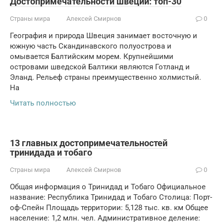
Достопримечательности швеции: топ-30
Страны мира
Алексей Смирнов
0
География и природа Швеция занимает восточную и
южную часть Скандинавского полуострова и
омывается Балтийским морем. Крупнейшими
островами шведской Балтики являются Готланд и
Эланд. Рельеф страны преимущественно холмистый.
На
Читать полностью
13 главных достопримечательностей
тринидада и тобаго
Страны мира
Алексей Смирнов
0
Общая информация о Тринидад и Тобаго Официальное
название: Республика Тринидад и Тобаго Столица: Порт-
оф-Спейн Площадь территории: 5,128 тыс. кв. км Общее
население: 1,2 млн. чел. Административное деление: