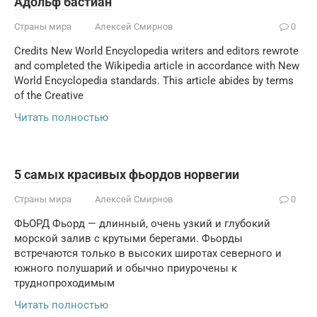
Адольф бастиан
Страны мира
Алексей Смирнов
0
Credits New World Encyclopedia writers and editors rewrote
and completed the Wikipedia article in accordance with New
World Encyclopedia standards. This article abides by terms
of the Creative
Читать полностью
5 самых красивых фьордов норвегии
Страны мира
Алексей Смирнов
0
ФЬОРД Фьорд — длинный, очень узкий и глубокий
морской залив с крутыми берегами. Фьорды
встречаются только в высоких широтах северного и
южного полушарий и обычно приурочены к
труднопроходимым
Читать полностью