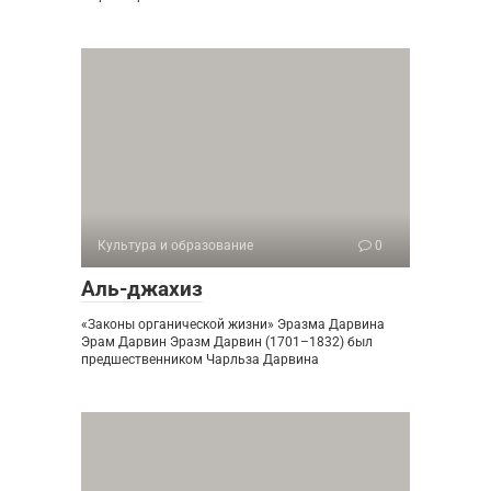
Культура и образование
0
Аль-джахиз
«Законы органической жизни» Эразма Дарвина
Эрам Дарвин Эразм Дарвин (1701–1832) был
предшественником Чарльза Дарвина