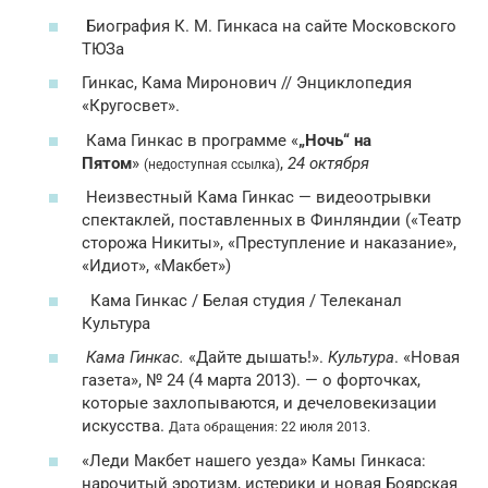
Биография К. М. Гинкаса на сайте Московского
ТЮЗа
Гинкас, Кама Миронович // Энциклопедия
«Кругосвет».
Кама Гинкас в программе «
„Ночь“ на
Пятом
»
,
24 октября
(недоступная ссылка)
Неизвестный Кама Гинкас — видеоотрывки
спектаклей, поставленных в Финляндии («Театр
сторожа Никиты», «Преступление и наказание»,
«Идиот», «Макбет»)
Кама Гинкас / Белая студия / Телеканал
Культура
Кама Гинкас.
«Дайте дышать!».
Культура
. «Новая
газета», № 24 (4 марта 2013). — о форточках,
которые захлопываются, и дечеловекизации
искусства.
Дата обращения: 22 июля 2013.
«Леди Макбет нашего уезда» Камы Гинкаса:
нарочитый эротизм, истерики и новая Боярская