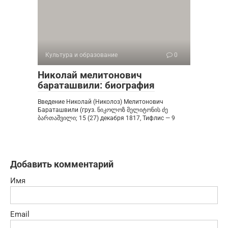
Культура и образование
0
Николай мелитонович
бараташвили: биография
Введение Николай (Николоз) Мелитонович
Бараташвили (груз. ნიკოლოზ მელიტონის ძე
ბართაშვილი; 15 (27) декабря 1817, Тифлис — 9
Добавить комментарий
Имя
Email