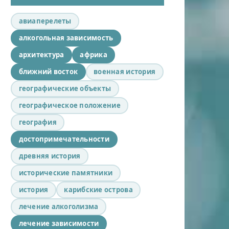
авиаперелеты
алкогольная зависимость
архитектура
африка
ближний восток
военная история
географические объекты
географическое положение
география
достопримечательности
древняя история
исторические памятники
история
карибские острова
лечение алкоголизма
лечение зависимости