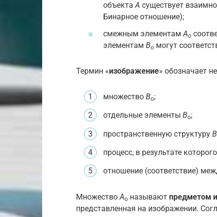
объекта
A
существует взаимно
Бинарное отношение);
смежным элементам
A
соотв
o
элементам
B
могут соответс
o
Термин «
изображение
» обозначает н
множество
B
;
o
отдельные элементы
B
;
o
пространственную структуру
B
процесс, в результате которог
отношение (соответствие) ме
Множество
A
называют
предметом 
o
представленная на изображении. Сог