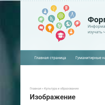
Перейти
к
контенту
Фор
Информац
изучать 
Главная страница
Гуманитирные н
Главная
»
Культура и образование
Изображение