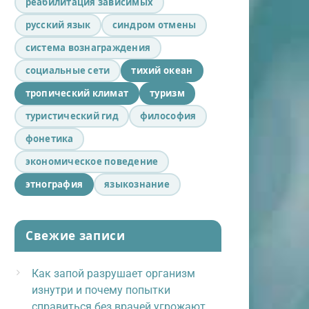
реабилитация зависимых
русский язык
синдром отмены
система вознаграждения
социальные сети
тихий океан
тропический климат
туризм
туристический гид
философия
фонетика
экономическое поведение
этнография
языкознание
Свежие записи
Как запой разрушает организм
изнутри и почему попытки
справиться без врачей угрожают