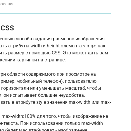
зование
 CSS
нных способа задания размеров изображения.
ть атрибуты width и height элемента <img>, как
вить размер с помощью CSS. Это может дать вам
жениии картинки на странице.
три области содержимого при просмотре на
пример, мобильный телефон), пользователю
о горизонтали или уменьшать масштаб, чтобы
м, он испытывает большие неудобства.
зать в атрибуте style значения max-width или max-
max-width:100% для того, чтобы изображение не
нтекста. При использовании только max-width
узер будет масштабировать изображение