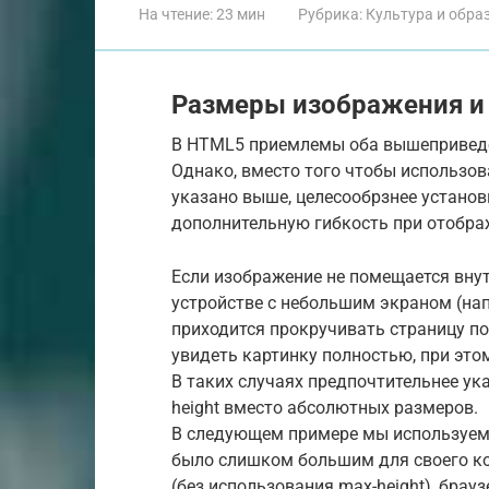
На чтение:
23 мин
Рубрика:
Культура и обра
Размеры изображения и
В HTML5 приемлемы оба вышеприведе
Однако, вместо того чтобы использова
указано выше, целесообрзнее устано
дополнительную гибкость при отобра
Если изображение не помещается вну
устройстве с небольшим экраном (на
приходится прокручивать страницу п
увидеть картинку полностью, при это
В таких случаях предпочтительнее ука
height вместо абсолютных размеров.
В следующем примере мы используем 
было слишком большим для своего ко
(без использования max-height), бра