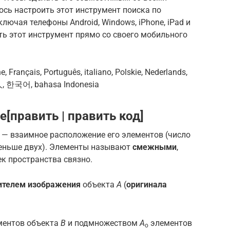
сь настроить этот инструмент поиска по
лючая телефоны Android, Windows, iPhone, iPad и
ь этот инструмент прямо со своего мобильного
 Français, Português, italiano, Polskie, Nederlands,
本人, 한국어, bahasa Indonesia
[править | править код]
— взаимное расположение его элементов (число
меньше двух). Элементы называют
смежными
,
к пространства связно.
ителем изображения
объекта
A
(
оригинала
ентов объекта
B
и подмножеством
A
элементов
o