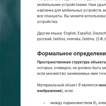
мобильными устройствами. Нам удало
картинке для мобильных устройств, вк
все планшеты. Вы можете использоват
устройства.
Другие языки: English, Español, Deutsche,
русский, čeština, svenska, čeština, 日
Формальное определение
Пространственная структура объекта
которых, очевидно, не должно быть 
если множество занимаемых ими точе
Материальный объект
B
является
нос
изображения
), если:
между подмножеством
B
элем
o