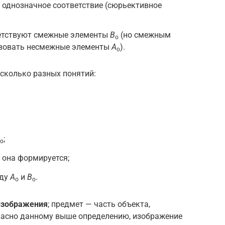
 однозначное соответствие (сюрьективное
етствуют смежные элементы
B
(но смежным
o
твовать несмежные элементы
A
).
o
есколько разных понятий:
;
o
о она формируется;
жду
A
и
B
.
o
o
изображения
; предмет — часть объекта,
ласно данному выше определению, изображение