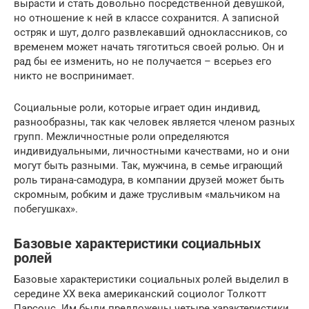
вырасти и стать довольно посредственной девушкой,
но отношение к ней в классе сохранится. А записной
остряк и шут, долго развлекавший одноклассников, со
временем может начать тяготиться своей ролью. Он и
рад бы ее изменить, но не получается – всерьез его
никто не воспринимает.
Социальные роли, которые играет один индивид,
разнообразны, так как человек является членом разных
групп. Межличностные роли определяются
индивидуальными, личностными качествами, но и они
могут быть разными. Так, мужчина, в семье играющий
роль тирана-самодура, в компании друзей может быть
скромным, робким и даже трусливым «мальчиком на
побегушках».
Базовые характеристики социальных
ролей
Базовые характеристики социальных ролей выделил в
середине XX века американский социолог Толкотт
Парсонс. Им были предложены четыре характеристики,