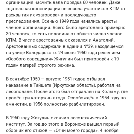
организация насчитывала порядка 60 человек. Даже
тщательная конспирация не спасла участников КПМ от
раскрытия их «заговора» и последующего
преследования. Осенью 1949 года начались аресты
членов организации. Всего было арестовано примерно
30 человек, то есть половина от общего числа членов
КПМ. В числе арестованных оказался и Анатолий.
Арестованных содержали в здании №39, находящемся
на улице Володарского. 24 июня 1950 года решением
«Особого совещания» Жигулин был приговорён к 10
годам лагерей строгого режима.
В сентябре 1950 — августе 1951 годов отбывал
наказание в Тайшете (Иркутская область), работал на
лесоповале. После этого был отправлен на Колыму, где
провёл три каторжных года. Освобождён в 1954 году по
амнистии, в 1956 полностью реабилитирован.
В 1960 году Жигулин окончил лесотехнический
институт. За год до этого в Воронеже вышел первый
сборник его стихов — «Огни моего города». 4 ноября