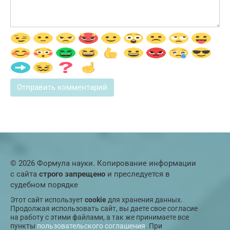
© 2026 Формула науки. Копирование информации
с сайта
строго запрещено
и преследуется в
судебном порядке
Этот сайт использует
cookie
для хранения данных.
Продолжая использовать сайт, вы даете свое согласие
на работу с этими файлами, а так же принимаете все
пункты
пользовательского соглашения
. При