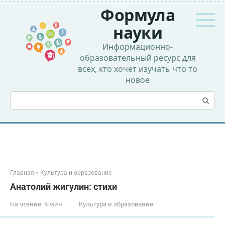
Перейти
Формула
к
контенту
науки
Информационно-
образовательный ресурс для
всех, кто хочет изучать что то
новое
Поиск:
Главная
»
Культура и образование
Анатолий жигулин: стихи
На чтение:
9 мин
Культура и образование