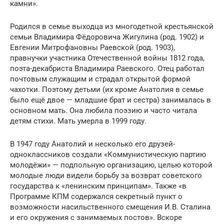
камни».
Родился в семье выходца из многодетной крестьянской
семьи Владимира Фёдоровича Жигулина (род. 1902) и
Евгении Митрофановны Раевской (род. 1903),
правнучки участника Отечественной войны 1812 года,
поэта-декабриста Владимира Раевского. Отец работал
почтовым служащим и страдал открытой формой
чахотки. Поэтому детьми (их кроме Анатолия в семье
было ещё двое — младшие брат и сестра) занималась в
основном мать. Она любила поэзию и часто читала
детям стихи. Мать умерла в 1999 году.
В 1947 году Анатолий и несколько его друзей-
одноклассников создали «Коммунистическую партию
молодёжи» — подпольную организацию, целью которой
молодые люди видели борьбу за возврат советского
государства к «ленинским принципам». Также «в
Программе КПМ содержался секретный пункт о
возможности насильственного смещения И.В. Сталина
и его окружения с занимаемых постов». Вскоре