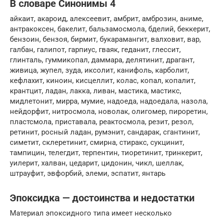
В словаре Синонимы 4
айкаит, акароид, алексеевит, амбрит, амброзин, аниме,
антракоксен, бакелит, бальзамосмола, бделий, беккерит,
бензоин, бензоя, бирмит, букарамангит, валховит, вар,
галбан, галипот, гарпиус, гваяк, геданит, глессит,
глинталь, гуммикопал, даммара, делятинит, драгант,
живица, жупел, зуда, иксолит, канифоль, карболит,
кефлахит, киноин, кисцеллит, колас, копал, копалит,
крантцит, ладан, лакка, ливан, мастика, мастикс,
мидлетонит, мирра, мумие, надоеда, надоедала, назола,
нейдорфит, нитросмола, новолак, олигомер, пироретин,
пластсмола, приставала, реактосмола, резит, резол,
ретинит, росный ладан, румэнит, сандарак, сгантинит,
симетит, склеретинит, смирна, стиракс, сукцинит,
тампицин, телегдит, терпентин, тиоретинит, тринкерит,
уилерит, халван, цедарит, цидонин, чикл, шеллак,
штрауфит, эвфорбий, элеми, эспатит, янтарь
Эпоксидка — достоинства и недостатки
Материал эпоксидного типа имеет несколько