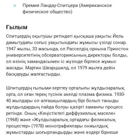
Премия Ландау-Спитцера (Американское
физическое общество)
Ғылым
Спитцердің оқытушы ретіндегі қысқаша уақыты Йель
дамытудағы соғыс уақытындағы жұмысы үзілді сонар.
1947 жылы, 33 жасында, ол Расселдің орнына Принстон
университетінің обсерваториясының директоры болды,
ол өзінің замандасымен іс жүзінде бірлесе жұмыс
жасады. Мартин Шварцшилд, ол 1979 жылға дейін
басқаруды жалғастырды.
Шпитцердің ғылыми-зерттеу орталығы жұлдызаралық
орта, ол оған терең түсінік әкелді плазма физика. 1930-
40 жылдары ол алғашқылардың бірі болып таныды
жұлдыздардың пайда болуы қазіргі заманғы процесс
ретінде. Оның «Кеңістіктегі диффузиялық мәселе»
(1968) және «Жұлдызаралық ортадағы физикалық
процестер» (1978) монографиялары онжылдық
жұмыстарды шоғырландырды және өздері бірнеше