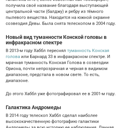
получила своё название благодаря выступающей
центральной части (балджу) и ребру из тёмного
пылевого вещества. Находится на южной окраине
созвездия Девы. Была снята телескопом в 2004 году.
Новый вид туманности Конской головы в
инфракрасном спектре
В 2013-м году Хаббл переснял
туманность Конская
голова
или Барнард 33 в инфракрасном спектре. И
мрачная туманность Конская Голова в созвездии
Ориона, почти непрозрачная и черная в видимом
диапазоне, предстала в новом свете. То есть,
диапазоне.
До этого Хаббл уже фотографировал ее в 2001-м году.
Галактика Андромеды
В 2014 году телескоп Хаббл сделал наиболее
высококачественную фотографию галактики
Андромеды за всю историю ее наблюдения. Данная