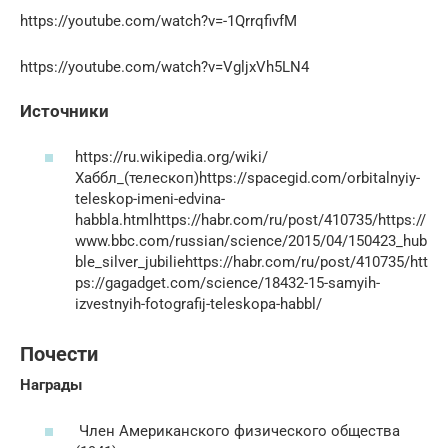
https://youtube.com/watch?v=-1QrrqfivfM
https://youtube.com/watch?v=VgljxVh5LN4
Источники
https://ru.wikipedia.org/wiki/
Хаббл_(телескоп)https://spacegid.com/orbitalnyiy-
teleskop-imeni-edvina-
habbla.htmlhttps://habr.com/ru/post/410735/https://
www.bbc.com/russian/science/2015/04/150423_hub
ble_silver_jubiliehttps://habr.com/ru/post/410735/htt
ps://gagadget.com/science/18432-15-samyih-
izvestnyih-fotografij-teleskopa-habbl/
Почести
Награды
Член Американского физического общества