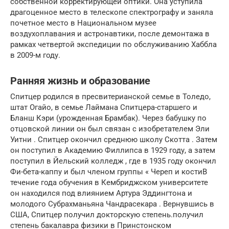
собственной корректирующей оптики. Она уступила
драгоценное место в телескопе спектрографу и заняла
почетное место в Национальном музее
воздухоплавания и астронавтики, после демонтажа в
рамках четвертой экспедиции по обслуживанию Хаббла
в 2009-м году.
Ранняя жизнь и образование
Спитцер родился в
пресвитерианской
семье в Толедо,
штат Огайо, в семье Лаймана Спитцера-старшего и
Бланш Кэри (урожденная Брамбак).
Через бабушку по
отцовской линии он был связан с изобретателем
Эли
Уитни
.
Спитцер окончил
среднюю школу Скотта
.
Затем
он поступил в
Академию Филлипса
в 1929 году, а затем
поступил в
Йельский колледж
, где в 1935 году окончил
Фи-бета-каппу
и был членом группы «
Череп и кости
В
течение года обучения в Кембриджском университете
он находился под влиянием
Артура Эддингтона
и
молодого
Субрахманьяна Чандрасекара
.
Вернувшись в
США, Спитцер получил
докторскую степень.
получил
степень бакалавра физики в
Принстонском