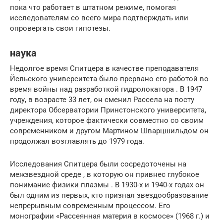
пока что работает в штатном режиме, помогая
исследователям со всего мира подтверждать или
опровергать свои гипотезы.
наука
Недолгое время Спитцера в качестве преподавателя
Йельского университета
было прервано его работой во
время войны над разработкой
гидролокатора
.
В 1947
году, в возрасте 33 лет, он сменил Рассела на посту
директора Обсерватории Принстонского университета,
учреждения, которое фактически совместно со своим
современником и другом
Мартином Шварцшильдом
он
продолжал возглавлять до 1979 года.
Исследования Спитцера были сосредоточены на
межзвездной среде
, в которую он привнес глубокое
понимание физики
плазмы
.
В 1930-х и 1940-х годах он
был одним из первых, кто признал
звездообразование
непрерывным современным процессом.
Его
монографии «Рассеянная материя в космосе» (1968 г.) и