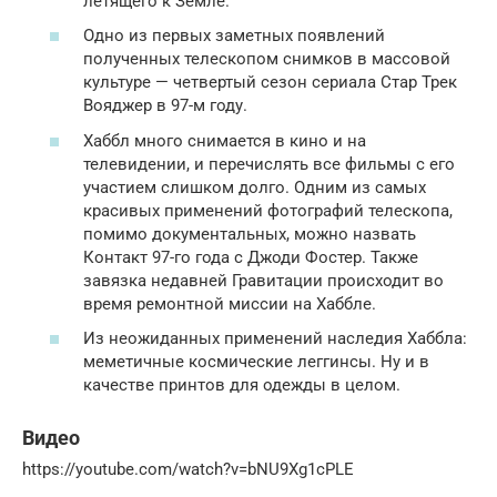
летящего к Земле.
Одно из первых заметных появлений
полученных телескопом снимков в массовой
культуре — четвертый сезон сериала Стар Трек
Вояджер в 97-м году.
Хаббл много снимается в кино и на
телевидении, и перечислять все фильмы с его
участием слишком долго. Одним из самых
красивых применений фотографий телескопа,
помимо документальных, можно назвать
Контакт 97-го года с Джоди Фостер. Также
завязка недавней Гравитации происходит во
время ремонтной миссии на Хаббле.
Из неожиданных применений наследия Хаббла:
меметичные космические леггинсы. Ну и в
качестве принтов для одежды в целом.
Видео
https://youtube.com/watch?v=bNU9Xg1cPLE