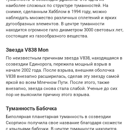
наиболее сложных по структуре туманностей. На
снимке, сделанным Хабблом в 1994 году, можно
наблюдать множество различных сплетений и ярких
дугообразных элементов. В центре туманности
находится огромное гало диаметром 3000 световых лет,
состоящее из газообразного вещества.
Звезда V838 Mon
По неизвестным причинам звезда V838, находящаяся в
созвездии Единорога, пережила мощный взрыв в
начале 2002 года. После взрыва, внешняя оболочка
V838 внезапно расширилась, сделав эту звезду самой
яркой во всем Млечном Пути. После этого, также
внезапно, звезда снова стала слабой. Ученые до сих
пор не выяснили причину этого взрыва.
Туманность Бабочка
Биполярная планетарная туманность в созвездии
Скорпион получила свое название благодаря схожести
с крыльями бабочки. В центре туманности находится,