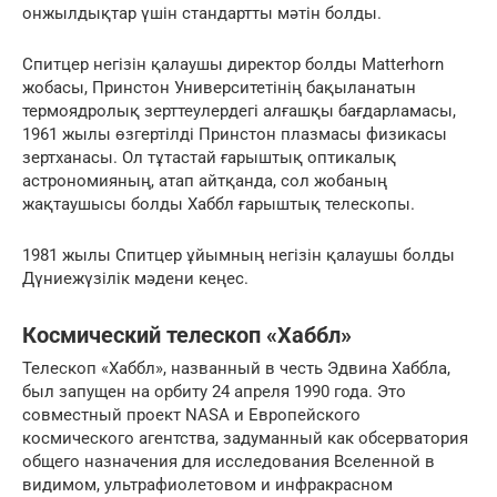
онжылдықтар үшін стандартты мәтін болды.
Спитцер негізін қалаушы директор болды Matterhorn
жобасы, Принстон Университетінің бақыланатын
термоядролық зерттеулердегі алғашқы бағдарламасы,
1961 жылы өзгертілді Принстон плазмасы физикасы
зертханасы. Ол тұтастай ғарыштық оптикалық
астрономияның, атап айтқанда, сол жобаның
жақтаушысы болды Хаббл ғарыштық телескопы.
1981 жылы Спитцер ұйымның негізін қалаушы болды
Дүниежүзілік мәдени кеңес.
Космический телескоп «Хаббл»
Телескоп «Хаббл», названный в честь Эдвина Хаббла,
был запущен на орбиту 24 апреля 1990 года. Это
совместный проект NASA и Европейского
космического агентства, задуманный как обсерватория
общего назначения для исследования Вселенной в
видимом, ультрафиолетовом и инфракрасном