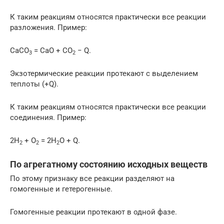
К таким реакциям относятся практически все реакции
разложения. Пример:
CaCO
= CaO + CO
− Q.
3
2
Экзотермические реакции протекают с выделением
теплоты (+Q).
К таким реакциям относятся практически все реакции
соединения. Пример:
2H
+ O
= 2H
O + Q.
2
2
2
По агрегатному состоянию исходных веществ
По этому признаку все реакции разделяют на
гомогенные и гетерогенные.
Гомогенные реакции протекают в одной фазе.