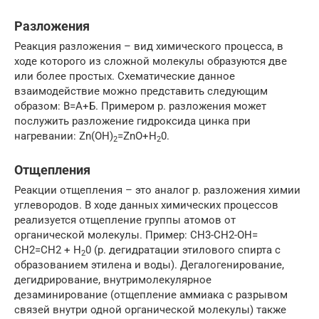
Разложения
Реакция разложения – вид химического процесса, в
ходе которого из сложной молекулы образуются две
или более простых. Схематические данное
взаимодействие можно представить следующим
образом: В=А+Б. Примером р. разложения может
послужить разложение гидроксида цинка при
нагревании: Zn(OH)
=ZnO+H
0.
2
2
Отщепления
Реакции отщепления – это аналог р. разложения химии
углевородов. В ходе данных химических процессов
реализуется отщепление группы атомов от
органической молекулы. Пример: CH3-CH2-OH=
CH2=CH2 + H
0 (р. дегидратации этилового спирта с
2
образованием этилена и воды). Дегалогенирование,
дегидрирование, внутримолекулярное
дезаминирование (отщепление аммиака с разрывом
связей внутри одной органической молекулы) также