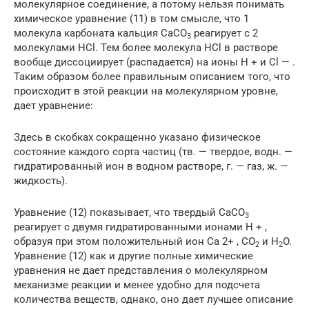
молекулярное соединение, а потому нельзя понимать
химическое уравнение (11) в том смысле, что 1
молекула карбоната кальция CaCO
реагирует с 2
3
молекулами HCl. Тем более молекула HCl в растворе
вообще диссоциирует (распадается) на ионы H + и Cl — .
Таким образом более правильным описанием того, что
происходит в этой реакции на молекулярном уровне,
дает уравнение:
Здесь в скобках сокращенно указано физическое
состояние каждого сорта частиц (тв. — твердое, водн. —
гидратированный ион в водном растворе, г. — газ, ж. —
жидкость).
Уравнение (12) показывает, что твердый CaCO
3
реагирует с двумя гидратированными ионами H + ,
образуя при этом положительный ион Ca 2+ , CO
и H
O.
2
2
Уравнение (12) как и другие полные химические
уравнения не дает представления о молекулярном
механизме реакции и менее удобно для подсчета
количества веществ, однако, оно дает лучшее описание