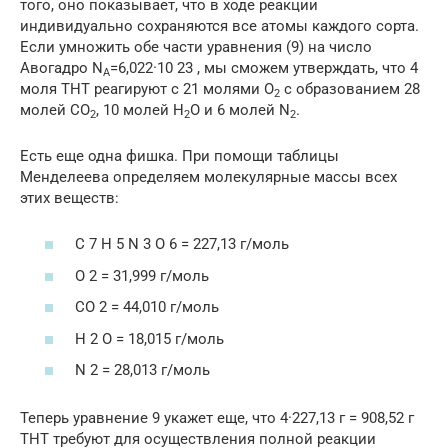
того, оно показывает, что в ходе реакции
индивидуально сохраняются все атомы каждого сорта.
Если умножить обе части уравнения (9) на число
Авогадро N
=6,022·10 23 , мы сможем утверждать, что 4
A
моля ТНТ реагируют с 21 молями O
с образованием 28
2
молей CO
, 10 молей H
O и 6 молей N
.
2
2
2
Есть еще одна фишка. При помощи таблицы
Менделеева определяем молекулярные массы всех
этих веществ:
C 7 H 5 N 3 O 6 = 227,13 г/моль
O 2 = 31,999 г/моль
CO 2 = 44,010 г/моль
H 2 O = 18,015 г/моль
N 2 = 28,013 г/моль
Теперь уравнение 9 укажет еще, что 4·227,13 г = 908,52 г
ТНТ требуют для осуществления полной реакции