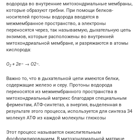
водорода во внутренние митохондриальные мембраны,
которые образуют гребни. При помощи белков-
носителей протоны водорода вводятся в
межмембранное пространство, а электроны
переносятся через, так называемую, дыхательную цепь
энзимов, которые расположены во внутренней
митохондриальной мембране, и разряжаются в атомы
кислорода:
O
+ 2e−
→
O2−.
2
Важно то, что в дыхательной цепи имеются белки,
содержащие железо и серу. Протоны водорода
переносятся из межмембранного пространства в
митохондриальный матрикс благодаря специальным
ферментам, АТФ-синтетаз, а энергия, выделенная в
результате этого процесса, используется для синтеза 34
молекул АТФ из каждой молекулы глюкозы
Этот процесс называется окислительным
фосфорилированием. В митохондриальной матрице