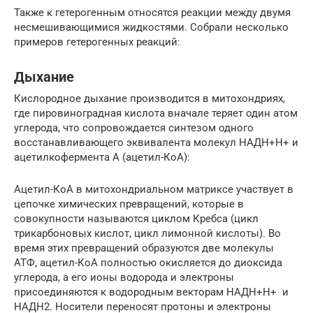
Также к гетерогенным относятся реакции между двумя
несмешивающимися жидкостями. Собрали несколько
примеров гетерогенных реакций:
Дыхание
Кислородное дыхание производится в митохондриях,
где пировиноградная кислота вначале теряет один атом
углерода, что сопровождается синтезом одного
восстанавливающего эквивалента молекул НАДН+Н+ и
ацетилкофермента A (ацетил-КоА):
Ацетил-КоА в митохондриальном матриксе участвует в
цепочке химических превращений, которые в
совокупности называются циклом Кребса (цикл
трикарбоновых кислот, цикл лимонной кислоты). Во
время этих превращений образуются две молекулы
АТФ, ацетил-КоА полностью окисляется до диоксида
углерода, а его ионы водорода и электроны
присоединяются к водородным векторам НАДН+Н+ и
НАДH2. Носители переносят протоны и электроны