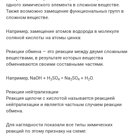
одного химического элемента в сложном веществе.
Также возможно замещение функциональных групп в
сложном веществе.
Например, замещение атомов водорода в молекуле
соляной кислоты на атомы цинка:
Реакции обмена — это реакции между двумя сложными
веществами, в результате которых вещества
обмениваются своими составными частями.
Например, NaOH + H
SO
= Na
SO
+ H
O.
2
4
2
4
2
Реакции нейтрализации
Реакция щелочи с кислотой называется реакцией
нейтрализации и является частным случаем реакции
обмена.
Для наглядности показали все типы химических
реакций по этому признаку на схеме: