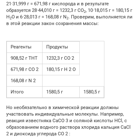
21·31,999 г = 671,98 г кислорода и в результате
образуется 28·44,010 г = 1232,3 г CO
, 10·18,015 г = 180,15 г
2
H
O и 6·28,013 г = 168,08 г N
. Проверим, выполняется ли
2
2
в этой реакции закон сохранения массы:
Реагенты
Продукты
908,52 г ТНТ
1232,3 г CO 2
671,98 г CO 2
180,15 г H 2 O
168,08 г N 2
Итого
1580,5 г
1580,5 г
Но необязательно в химической реакции должны
участвовать индивидуальные молекулы. Например,
реакция известняка CaCO 3 и соляной кислоты HCl, с
образованием водного раствора хлорида кальция CaCl
2 и диоксида углерода CO 2 :