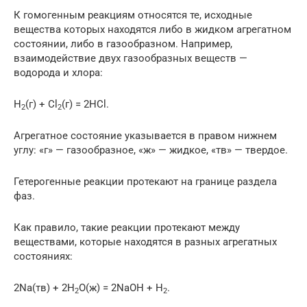
К гомогенным реакциям относятся те, исходные
вещества которых находятся либо в жидком агрегатном
состоянии, либо в газообразном. Например,
взаимодействие двух газообразных веществ —
водорода и хлора:
H
(г) + Cl
(г) = 2HCl.
2
2
Агрегатное состояние указывается в правом нижнем
углу: «г» — газообразное, «ж» — жидкое, «тв» — твердое.
Гетерогенные реакции протекают на границе раздела
фаз.
Как правило, такие реакции протекают между
веществами, которые находятся в разных агрегатных
состояниях:
2Na(тв) + 2H
O(ж) = 2NaOH + H
.
2
2