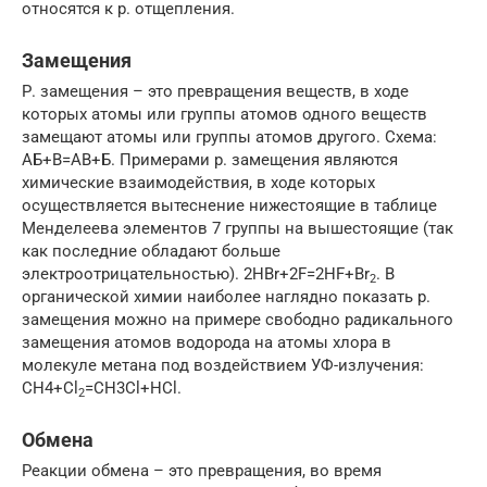
относятся к р. отщепления.
Замещения
Р. замещения – это превращения веществ, в ходе
которых атомы или группы атомов одного веществ
замещают атомы или группы атомов другого. Схема:
АБ+В=АВ+Б. Примерами р. замещения являются
химические взаимодействия, в ходе которых
осуществляется вытеснение нижестоящие в таблице
Менделеева элементов 7 группы на вышестоящие (так
как последние обладают больше
электроотрицательностью). 2HBr+2F=2HF+Br
. В
2
органической химии наиболее наглядно показать р.
замещения можно на примере свободно радикального
замещения атомов водорода на атомы хлора в
молекуле метана под воздействием УФ-излучения:
CH4+Cl
=CH3Cl+HCl.
2
Обмена
Реакции обмена – это превращения, во время