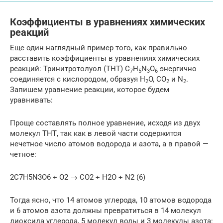
Коэффициенты в уравнениях химических
реакций
Еще один наглядный пример того, как правильно
расставить коэффициенты в уравнениях химических
реакций: Тринитротолуол (ТНТ) C
H
N
O
энергично
7
5
3
6
соединяется с кислородом, образуя H
O, CO
и N
.
2
2
2
Запишем уравнение реакции, которое будем
уравнивать:
Проще составлять полное уравнение, исходя из двух
молекул ТНТ, так как в левой части содержится
нечетное число атомов водорода и азота, а в правой —
четное:
2C7H5N3O6 + O2 → CO2 + H2O + N2 (6)
Тогда ясно, что 14 атомов углерода, 10 атомов водорода
и 6 атомов азота должны превратиться в 14 молекул
диоксида углерода, 5 молекул воды и 3 молекулы азота: