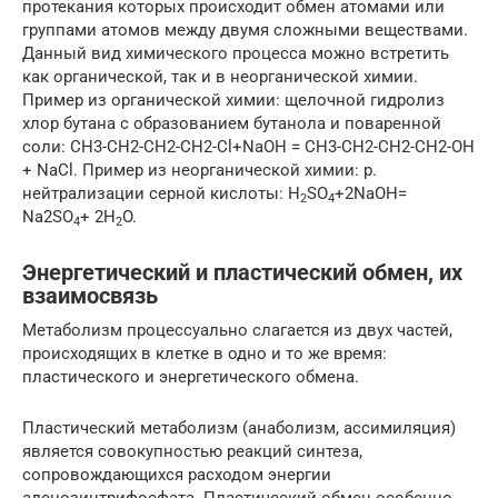
протекания которых происходит обмен атомами или
группами атомов между двумя сложными веществами.
Данный вид химического процесса можно встретить
как органической, так и в неорганической химии.
Пример из органической химии: щелочной гидролиз
хлор бутана с образованием бутанола и поваренной
соли: CH3-CH2-CH2-CH2-Cl+NaOH = CH3-CH2-CH2-CH2-OH
+ NaCl. Пример из неорганической химии: р.
нейтрализации серной кислоты: H
SO
+2NaOH=
2
4
Na2SO
+ 2H
O.
4
2
Энергетический и пластический обмен, их
взаимосвязь
Метаболизм процессуально слагается из двух частей,
происходящих в клетке в одно и то же время:
пластического и энергетического обмена.
Пластический метаболизм (анаболизм, ассимиляция)
является совокупностью реакций синтеза,
сопровождающихся расходом энергии
аденозинтрифосфата. Пластический обмен особенно