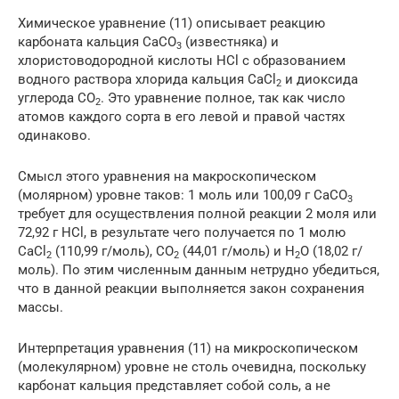
Химическое уравнение (11) описывает реакцию
карбоната кальция CaCO
(известняка) и
3
хлористоводородной кислоты HCl с образованием
водного раствора хлорида кальция CaCl
и диоксида
2
углерода CO
. Это уравнение полное, так как число
2
атомов каждого сорта в его левой и правой частях
одинаково.
Смысл этого уравнения на макроскопическом
(молярном) уровне таков: 1 моль или 100,09 г CaCO
3
требует для осуществления полной реакции 2 моля или
72,92 г HCl, в результате чего получается по 1 молю
CaCl
(110,99 г/моль), CO
(44,01 г/моль) и H
O (18,02 г/
2
2
2
моль). По этим численным данным нетрудно убедиться,
что в данной реакции выполняется закон сохранения
массы.
Интерпретация уравнения (11) на микроскопическом
(молекулярном) уровне не столь очевидна, поскольку
карбонат кальция представляет собой соль, а не