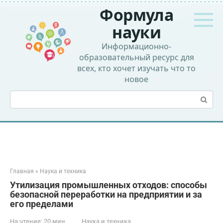
Перейти
Формула
к
контенту
науки
Информационно-
образовательный ресурс для
всех, кто хочет изучать что то
новое
Поиск:
Главная
»
Наука и техника
Утилизация промышленных отходов: способы
безопасной переработки на предприятии и за
его пределами
На чтение:
20 мин
Наука и техника