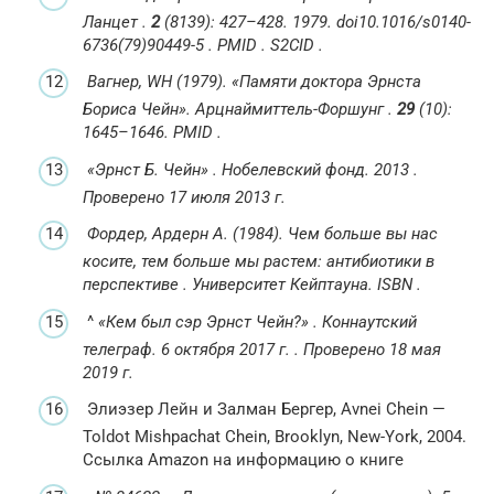
Ланцет
.
2
(8139): 427–428.
1979.
doi
10.1016/s0140-
6736(79)90449-5
.
PMID
.
S2CID
.
Вагнер, WH (1979).
«Памяти доктора Эрнста
Бориса Чейн».
Арцнаймиттель-Форшунг
.
29
(10):
1645–1646.
PMID
.
«Эрнст Б. Чейн»
.
Нобелевский фонд.
2013
.
Проверено
17 июля
2013
г.
Фордер, Ардерн А. (1984).
Чем больше вы нас
косите, тем больше мы растем: антибиотики в
перспективе
.
Университет Кейптауна.
ISBN
.
^
«Кем был сэр Эрнст Чейн?»
.
Коннаутский
телеграф.
6 октября 2017 г.
.
Проверено
18 мая
2019
г.
Элиэзер Лейн и Залман Бергер, Avnei Chein —
Toldot Mishpachat Chein, Brooklyn, New-York, 2004.
Ссылка Amazon на информацию о книге