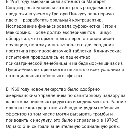
В 1951 году американская активистка Маргарет
Сэнджер, выступавшая за контроль рождаемости,
предложила ученому Грегори Пинкусу авантюрную
идею — разработать оральный контрацептив.
Исследование финансировала суфражистка Кэтрин
Маккормик. После долгих экспериментов Пинкус
обнаружил, что гормон прегостерон останавливает
овуляцию, поэтому использовал его для создания
прототипа противозачаточной таблетки. Клинические
испытания проводились на пациентках
психиатрической лечебницы и на бедных женщинах из
Пуэрто-Рико, которые могли не знать о всех условиях и
потенциальных побочных эффектах.
В 1960 году новое лекарство было одобрено
американским Управлением по санитарному надзору за
качеством пищевых продуктов и медикаментов. Ранние
оральные контрацептивы обладали рядом побочных
эффектов (в том числе могли вызывать тромбы и
приводить к инсульту, это было исправлено в 1970-х).
Однако они сыграли значительную социальную роль: