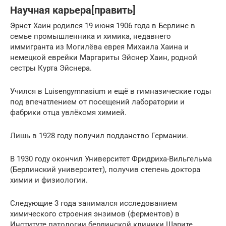
Научная карьера[править]
Эрнст Хаин родился 19 июня 1906 года в Берлине в
семье промышленника и химика, недавнего
иммигранта из Могилёва еврея Михаила Хаина и
немецкой еврейки Маргариты Эйснер Хаин, родной
сестры Курта Эйснера.
Учился в Luisengymnasium и ещё в гимназические годы
под впечатлением от посещений лаборатории и
фабрики отца увлёксмя химией.
Лишь в 1928 году получил подданство Германии.
В 1930 году окончил Университет Фридриха-Вильгельма
(Берлинский университет), получив степень доктора
химии и физиологии.
Следующие 3 года занимался исследованием
химического строения энзимов (ферментов) в
Институте патологии берлинской клиники Шарите.