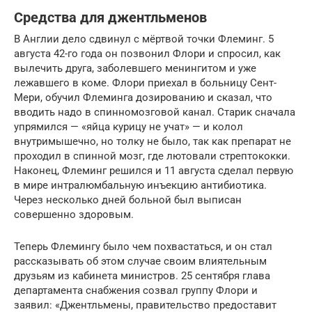
Средства для джентльменов
В Англии дело сдвинул с мёртвой точки Флеминг. 5
августа 42-го года он позвонил Флори и спросил, как
вылечить друга, заболевшего менингитом и уже
лежавшего в коме. Флори приехал в больницу Сент-
Мери, обучил Флеминга дозированию и сказал, что
вводить надо в спинномозговой канал. Старик сначала
упрямился — «яйца курицу не учат» — и колол
внутримышечно, но толку не было, так как препарат не
проходил в спинной мозг, где лютовали стрептококки.
Наконец, Флеминг решился и 11 августа сделал первую
в мире интралюмбальную инъекцию антибиотика.
Через несколько дней больной был выписан
совершенно здоровым.
Теперь Флемингу было чем похвастаться, и он стал
рассказывать об этом случае своим влиятельным
друзьям из кабинета министров. 25 сентября глава
департамента снабжения созвал группу Флори и
заявил: «Джентльмены, правительство предоставит