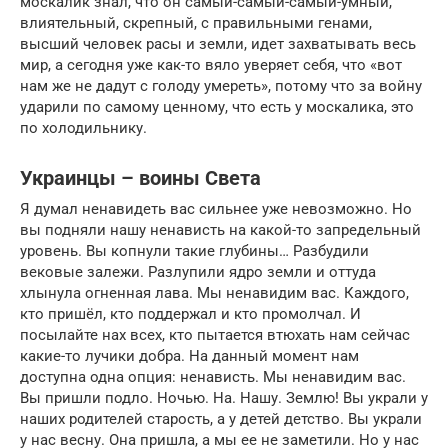
москалик знал, что он самый-самый-самый-умный,
влиятельный, скрепный, с правильными генами,
высший человек расы и земли, идет захватывать весь
мир, а сегодня уже как-то вяло уверяет себя, что «вот
нам же не дадут с голоду умереть», потому что за войну
ударили по самому ценному, что есть у москалика, это
по холодильнику.
Украинцы – воины Света
Я думал ненавидеть вас сильнее уже невозможно. Но
вы подняли нашу ненависть на какой-то запредельный
уровень. Вы копнули такие глубины… Разбудили
вековые залежи. Разлупили ядро земли и оттуда
хлынула огненная лава. Мы ненавидим вас. Каждого,
кто пришёл, кто поддержал и кто промолчал. И
посылайте нах всех, кто пытается втюхать нам сейчас
какие-то лучики добра. На данный момент нам
доступна одна опция: ненависть. Мы ненавидим вас.
Вы пришли подло. Ночью. На. Нашу. Землю! Вы украли у
наших родителей старость, а у детей детство. Вы украли
у нас весну. Она пришла, а мы ее не заметили. Но у нас