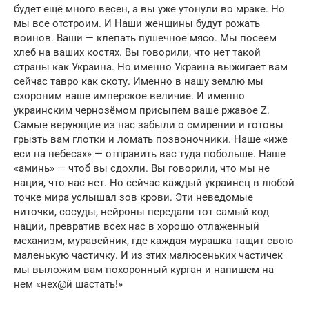
будет ещё много весен, а вы уже утонули во мраке. Но
мы все отстроим. И Наши женщины будут рожать
воинов. Ваши — клепать пушечное мясо. Мы посеем
хлеб на ваших костях. Вы говорили, что нет такой
страны как Украина. Но именно Украина выжигает вам
сейчас тавро как скоту. Именно в нашу землю мы
схороним ваше имперское величие. И именно
украинским чернозёмом присыпем ваше ржавое Z.
Самые верующие из нас забыли о смирении и готовы
грызть вам глотки и ломать позвоночники. Наше «иже
еси на небесах» — отправить вас туда побольше. Наше
«аминь» — чтоб вы сдохли. Вы говорили, что мы не
нация, что нас нет. Но сейчас каждый украинец в любой
точке мира услышал зов крови. Эти неведомые
ниточки, сосуды, нейроны передали тот самый код
нации, превратив всех нас в хорошо отлаженный
механизм, муравейник, где каждая мурашка тащит свою
маленькую частичку. И из этих малюсеньких частичек
мы выложим вам похоронный курган и напишем на
нем «нех@й шастать!»