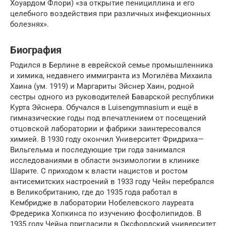
Хоуардом Флори) «за открытие пенициллина и его
целебного воздействия при различных инфекционных
болезнях».
Биография
Родился в Берлине в еврейской семье промышленника
и химика, недавнего иммигранта из Могилёва Михаила
Хаина (ум. 1919) и Маргариты Эйснер Хаин, родной
сестры одного из руководителей Баварской республики
Курта Эйснера. Обучался в Luisengymnasium и ещё в
гимназические годы под впечатлением от посещений
отцовской лаборатории и фабрики заинтересовался
химией. В 1930 году окончил Университет Фридриха—
Вильгельма и последующие три года занимался
исследованиями в области энзимологии в клинике
Шарите. С приходом к власти нацистов и ростом
антисемитских настроений в 1933 году Чейн перебрался
в Великобританию, где до 1935 года работал в
Кембридже в лаборатории Нобелевского лауреата
Фредерика Хопкинса по изучению фосфолипидов. В
1935 году Чейна пригласили в Оксфордский университет