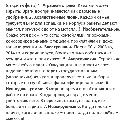
(открыть фото)
1. Аграрная страна
. Каждый может
зарыть. Враги воспринимаются как дармовые
удобрения.
2. Хозяйственные люди.
Каждой семье
требуется БТР для вспашки, из корпуса ракеты делают
мангал, погнутое сдают на металл.
3. Изобретательные.
Сражаются всем, что есть: коктейлями, пирожками,
консервированными огурцами, проклятиями и даже
голыми руками.
4. Бесстрашные.
После 90-х, 2008-го,
2014-го и коронавируса, боятся только собственных
женщин и что люди скажут.
5. Анархические.
Терпеть не
могут любую власть. Оккупационные власти через
неделю заставят говорить государственным
(украинским) языком и проведут честные выборы,
которые сразу объявят фальсифицированными.
6.
Непредсказуемые.
В мирное время все обвиняются в
работе на врага. Когда приходит враг, вместе
уничтожают его. В перерывах грызутся за то, кто
больший патриот.
7. Несокрушимые.
Когда плохо –
плачут, когда очень плохо – поют, когда полная ж*па –
смеются!