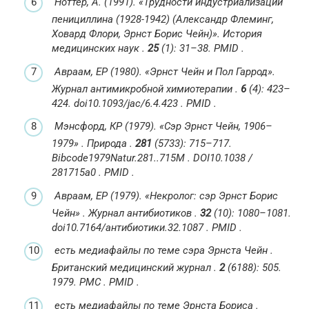
Ноттер, А. (1991).
«Трудности индустриализации
пенициллина (1928-1942) (Александр Флеминг,
Ховард Флори, Эрнст Борис Чейн)».
История
медицинских наук
.
25
(1): 31–38.
PMID
.
Авраам, EP (1980).
«Эрнст Чейн и Пол Гаррод».
Журнал антимикробной химиотерапии
.
6
(4): 423–
424.
doi
10.1093/jac/6.4.423
.
PMID
.
Мэнсфорд, КР (1979).
«Сэр Эрнст Чейн, 1906–
1979»
.
Природа
.
281
(5733): 715–717.
Bibcode
1979Natur.281..715M
.
DOI
10.1038 /
281715a0
.
PMID
.
Авраам, EP (1979).
«Некролог: сэр Эрнст Борис
Чейн»
.
Журнал антибиотиков
.
32
(10): 1080–1081.
doi
10.7164/антибиотики.32.1087
.
PMID
.
есть медиафайлы по теме сэра Эрнста Чейн
.
Британский медицинский журнал
.
2
(6188): 505.
1979.
PMC
.
PMID
.
есть медиафайлы по теме Эрнста Бориса .