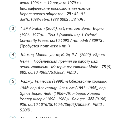
июня 1906 г. — 12 августа 1979 г.»
.
Биографические воспоминания членов
Королевского общества
.
29
: 42–91.
doi
10.1098/rsbm.1983.0003
.
JSTOR
.
^
EP Abraham (2004).
«
«Цепь, сэр Эрнст Борис
(1906–1979)».
. Том 1 (онлайн-изд.). Oxford
University Press.
doi
10.1093 / ref: odnb / 30913
.
(Требуется подписка или
.)
Шампо, Массачусетс;
Кайл, Р.А. (2000).
«Эрнст
Чейн — Нобелевская премия за работу над
пенициллином»
.
Материалы клиники Мэйо
.
75
(9):
882.
doi
10.4065/75.9.882
.
PMID
.
Раджу, Теннесси (1999).
«Нобелевские хроники.
1945: сэр Александр Флеминг (1881–1955); сэр
Эрнст Борис Чейн (1906–79) и барон Ховард
Уолтер Флори (1898–1968)».
Ланцет
.
353
(9156):
936.
doi
10.1016/S0140-6736(05)75055-8
.
PMID
.
S2CID
.