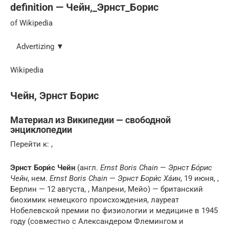
definition — Чейн,_Эрнст_Борис
of Wikipedia
Advertizing ▼
Wikipedia
Чейн, Эрнст Борис
Материал из Википедии — свободной
энциклопедии
Перейти к: ,
Эрнст Бори́с Чейн
(англ.
Ernst Boris Chain
—
Эрнст Бо́рис
Чейн
, нем.
Ernst Boris Chain
—
Эрнст Бори́с Ха́ин
, 19 июня, ,
Берлин — 12 августа, , Малрени, Мейо) — британский
биохимик немецкого происхождения, лауреат
Нобелевской премии по физиологии и медицине в 1945
году (совместно с Александером Флемингом и