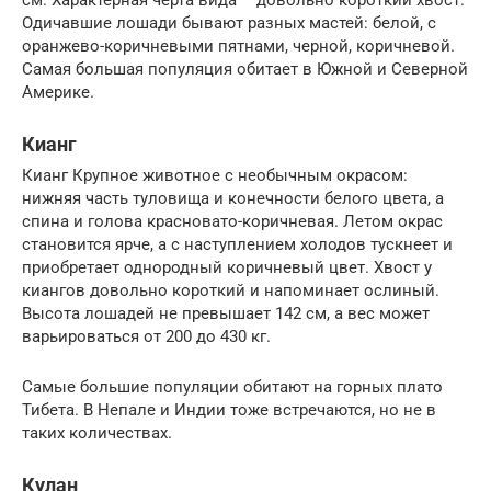
см. Характерная черта вида – довольно короткий хвост.
Одичавшие лошади бывают разных мастей: белой, с
оранжево-коричневыми пятнами, черной, коричневой.
Самая большая популяция обитает в Южной и Северной
Америке.
Кианг
Кианг Крупное животное с необычным окрасом:
нижняя часть туловища и конечности белого цвета, а
спина и голова красновато-коричневая. Летом окрас
становится ярче, а с наступлением холодов тускнеет и
приобретает однородный коричневый цвет. Хвост у
киангов довольно короткий и напоминает ослиный.
Высота лошадей не превышает 142 см, а вес может
варьироваться от 200 до 430 кг.
Самые большие популяции обитают на горных плато
Тибета. В Непале и Индии тоже встречаются, но не в
таких количествах.
Кулан