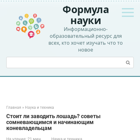
Перейти
Формула
к
контенту
науки
Информационно-
образовательный ресурс для
всех, кто хочет изучать что то
новое
Поиск:
Главная
»
Наука и техника
Стоит ли заводить лошадь? советы
сомневающимся и начинающим
коневладельцам
На чтение:
21 мин
Наука и техника