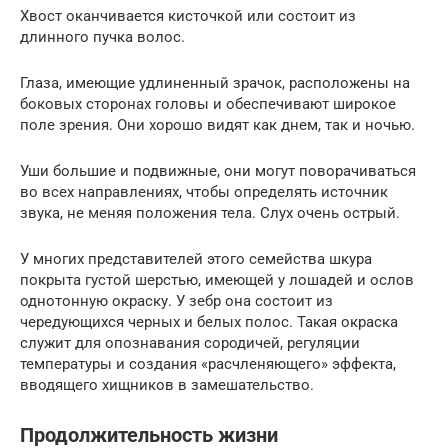
Хвост оканчивается кисточкой или состо­ит из
длинного пучка волос.
Глаза, имею­щие удлиненный зрачок, расположены на
боковых сторонах головы и обеспечи­вают широкое
поле зрения. Они хорошо видят как днем, так и ночью.
Уши боль­шие и подвижные, они могут поворачи­ваться
во всех направлениях, чтобы опре­делять источник
звука, не меняя положе­ния тела. Слух очень острый.
У многих представителей этого се­мейства шкура
покрыта густой шер­стью, имеющей у лошадей и ослов
од­нотонную окраску. У зебр она со­стоит из
чередующихся черных и белых полос. Такая окраска
слу­жит для опознавания сороди­чей, регуляции
температуры и создания «расчленяющего» эффекта,
вводящего хищ­ников в замешательство.
Продолжительность жизни