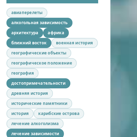
авиаперелеты
алкогольная зависимость
архитектура
африка
ближний восток
военная история
географические объекты
географическое положение
география
достопримечательности
древняя история
исторические памятники
история
карибские острова
лечение алкоголизма
лечение зависимости