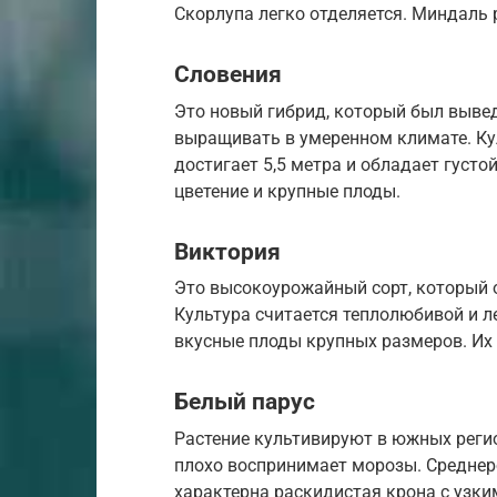
Скорлупа легко отделяется. Миндаль р
Словения
Это новый гибрид, который был выве
выращивать в умеренном климате. Кул
достигает 5,5 метра и обладает густо
цветение и крупные плоды.
Виктория
Это высокоурожайный сорт, который 
Культура считается теплолюбивой и л
вкусные плоды крупных размеров. Их 
Белый парус
Растение культивируют в южных регио
плохо воспринимает морозы. Среднеро
характерна раскидистая крона с узки