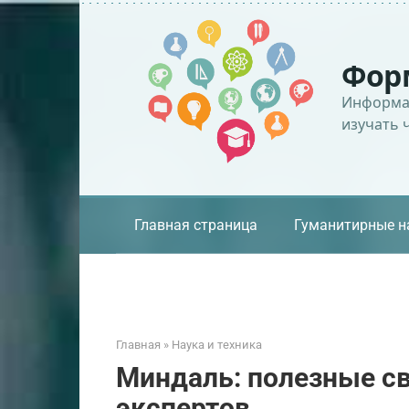
Перейти
к
контенту
Фор
Информац
изучать 
Главная страница
Гуманитирные н
Главная
»
Наука и техника
Миндаль: полезные св
экспертов