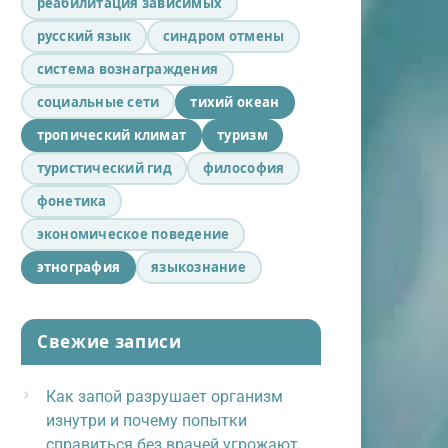
реабилитация зависимых
русский язык
синдром отмены
система вознаграждения
социальные сети
тихий океан
тропический климат
туризм
туристический гид
философия
фонетика
экономическое поведение
этнография
языкознание
Свежие записи
Как запой разрушает организм
изнутри и почему попытки
справиться без врачей угрожают