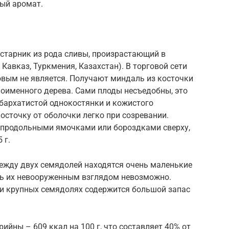
ный аромат.
старник из рода сливы, произрастающий в
 Кавказ, Туркмения, Казахстан). В торговой сети
овым не является. Получают миндаль из косточки
ноименного дерева. Сами плоды несъедобны, это
 бархатистой однокостянки и кожистого
осточку от оболочки легко при созревании.
, с продольными ямочками или бороздками сверху,
 г.
между двух семядолей находятся очень маленькие
еть их невооруженным взглядом невозможно.
 и крупных семядолях содержится большой запас
йны – 609 ккал на 100 г, что составляет 40% от