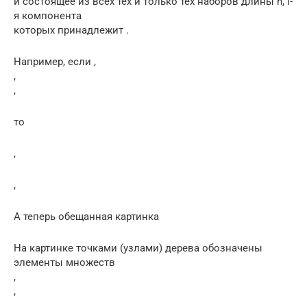
и состоящее из всех тех и только тех наборов длины n, i-
я компонента
которых принадлежит .
Например, если
,
,
,
то
,
,
А теперь обещанная картинка
На картинке точками (узлами) дерева обозначены
элементы множеств
,
,
.