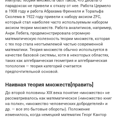
Импульс теории множеств был таков, что дебаты о
парадоксах не привели к отказу от нее. Работа Цермело
в 1908 году и работа Абрахама Френкеля и Торальфа
Сколема в 1922 году привели к набору аксиом ZFC,
который стал наиболее часто используемым набором
аксиом теории множеств. Работа аналитиков, например,
Анри Лебега, продемонстрировала огромную
математическую полезность теории множеств, которая
с тех пор стала неотъемлемой частью современной
математики. Теория множеств обычно используется в
качестве базовой системы, хотя в некоторых областях,
таких как алгебраическая геометрия и алгебраическая
топология — теория категорий считается
предпочтительной основой.
Наивная теория множеств[править]
До второй половины XIX века понятие «множество» не
рассматривалось как математическое («множество книг
на полке», «множество человеческих добродетелей» и
др. — все это бытовые обороты). Положение
изменилось, когда немецкий математик Георг Кантор