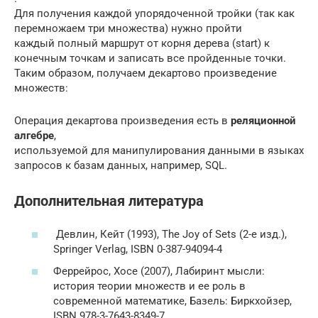
Для получения каждой упорядоченной тройки (так как
перемножаем три множества) нужно пройти
каждый полный маршрут от корня дерева (start) к
конечным точкам и записать все пройденные точки.
Таким образом, получаем декартово произведение
множеств:
Операция декартова произведения есть в
реляционной
алгебре
,
используемой для манипулирования данными в языках
запросов к базам данных, например, SQL.
Дополнительная литература
Девлин, Кейт (1993), The Joy of Sets (2-е изд.),
Springer Verlag, ISBN 0-387-94094-4
Феррейрос, Хосе (2007), Лабиринт мысли:
история теории множеств и ее роль в
современной математике, Базель: Биркхойзер,
ISBN 978-3-7643-8349-7