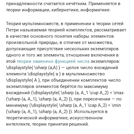
принадлежности считается нечётким. Применяется в
теории информации, кибернетике, информатике.
Теория мультимножеств, в применении к теории сетей
Петри называемая теорией комплектов, рассматривает
в качестве основного понятия наборы элементов
произвольной природы, в отличие от множества,
допускающие присутствие нескольких экземпляров
одного и того же элемента, отношение включения в
этой
теории заменено функцией числа
экземпляров:
\displaystyle{ \sharp (a,A) } — целое число вхождений
элемента \displaystyle{ a } в мультимножество
\displaystyle{ A }, при объединении комплектов число
экземпляров элементов берётся по максимуму
вхождений (\displaystyle{ \sharp (a, A_1 \cup A_2) = \max
(\sharp (a, A_1), \sharp (a, A_2) }), при пересечении — по
минимуму (\displaystyle{ \sharp (a, A_1 \cap A_2) = \min
(\sharp (a, A_1), \sharp (a, A_2) }). Используется в
теоретической информатике, искусственном
интеллекте, теории принятия решений.