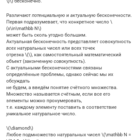
\}\) бесконечно.
Различают
потенциальную
и
актуальную
бесконечности.
Первая подразумевает, что конкретное число \
(x\in\mathbb N\)
может быть сколь угодно большим.
Актуальная бесконечность представляет совокупность
всех
натуральных чисел или всех точек
отрезка \(\), как самостоятельный математический
объект (
законченную совокупность
).
С актуальными бесконечностями связаны
определённые проблемы, однако сейчас мы их
обсуждать
не будем, а введём понятие счётного множества.
Множество называется
счётным
, если все его
элементы можно пронумеровать,
т.е. каждому элементу поставить в соответствие
уникальное
натуральное число.
\(\diamond\)
Любое подмножество натуральных чисел \(\mathbb N =