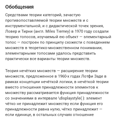
Обобщения
Средствами теории категорий, зачастую
противопоставляемой теории множеств и с
инструментальной, и с дидактической точек зрения,
Ловер и Тирни (англ. Miles Tierney) в 1970 году создали
теорию топосов, изучаемый ею объект — элементарный
топос — построен по принципу схожести с поведением
множеств в теоретико-множественном понимании,
элементарными топосами удалось представить
практически все варианты теории множеств.
Теория нечётких множеств — расширение теории
множеств, предложенное в 1960-х годах Лотфи Заде в
рамках концепции нечёткой логики, в нечёткой теории
вместо отношения принадлежности элементов к
множеству рассматривается функция принадлежности
со значениями в интервале \displaystyle{ }: элемент
чётко не принадлежит множеству если функция его
принадлежности равна нулю, чётко принадлежит —
если единице, в остальных случаях отношение