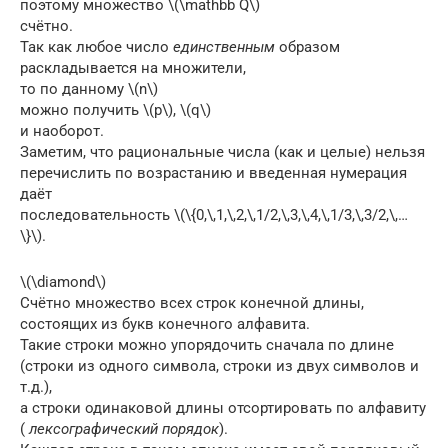
поэтому множество \(\mathbb Q\)
счётно.
Так как любое число
единственным
образом
раскладывается на множители,
то по данному \(n\)
можно получить \(p\), \(q\)
и наоборот.
Заметим, что рациональные числа (как и целые) нельзя
перечислить по возрастанию и введенная нумерация
даёт
последовательность \(\{0,\,1,\,2,\,1/2,\,3,\,4,\,1/3,\,3/2,\,…
\}\).
\(\diamond\)
Счётно множество всех строк конечной длины,
состоящих из букв конечного алфавита.
Такие строки можно упорядочить сначала по длине
(строки из одного символа, строки из двух символов и
т.д.),
а строки одинаковой длины отсортировать по алфавиту
(
лексографический порядок
).