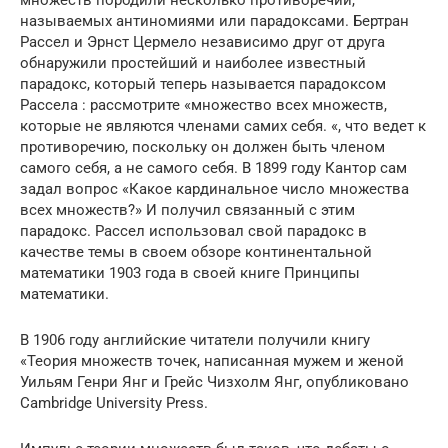
называемых антиномиями или парадоксами. Бертран
Рассел и Эрнст Цермело независимо друг от друга
обнаружили простейший и наиболее известный
парадокс, который теперь называется парадоксом
Рассела : рассмотрите «множество всех множеств,
которые не являются членами самих себя. «, что ведет к
противоречию, поскольку он должен быть членом
самого себя, а не самого себя. В 1899 году Кантор сам
задал вопрос «Какое кардинальное число множества
всех множеств?» И получил связанный с этим
парадокс. Рассел использовал свой парадокс в
качестве темы в своем обзоре континентальной
математики 1903 года в своей книге Принципы
математики.
В 1906 году английские читатели получили книгу
«Теория множеств точек, написанная мужем и женой
Уильям Генри Янг и Грейс Чизхолм Янг, опубликовано
Cambridge University Press.