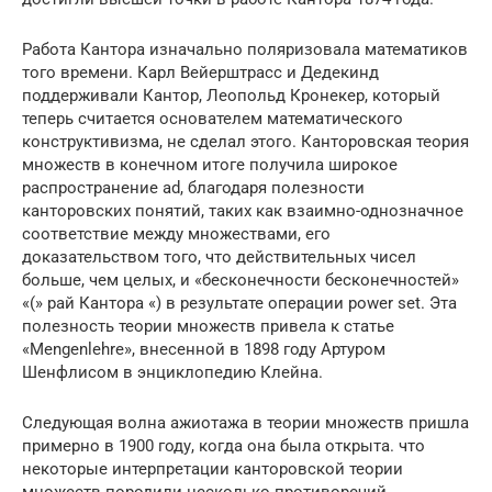
Работа Кантора изначально поляризовала математиков
того времени. Карл Вейерштрасс и Дедекинд
поддерживали Кантор, Леопольд Кронекер, который
теперь считается основателем математического
конструктивизма, не сделал этого. Канторовская теория
множеств в конечном итоге получила широкое
распространение ad, благодаря полезности
канторовских понятий, таких как взаимно-однозначное
соответствие между множествами, его
доказательством того, что действительных чисел
больше, чем целых, и «бесконечности бесконечностей»
«(» рай Кантора «) в результате операции power set. Эта
полезность теории множеств привела к статье
«Mengenlehre», внесенной в 1898 году Артуром
Шенфлисом в энциклопедию Клейна.
Следующая волна ажиотажа в теории множеств пришла
примерно в 1900 году, когда она была открыта. что
некоторые интерпретации канторовской теории
множеств породили несколько противоречий,