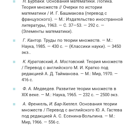
Н. Бурбаки.
Основания математики. Логика.
Теория множеств // Очерки по истории
математики / И. Г. Башмакова (перевод с
французского). —
М.
: Издательство иностранной
литературы, 1963. — С. 37—53. — 292 с. —
(Элементы математики).
Г. Кантор.
Труды по теории множеств. —
М.
:
Наука, 1985. — 430 с. — (Классики науки). — 3450
экз..
К. Куратовский, А. Мостовский.
Теория множеств
/ Перевод с английского М. И. Кратко под
редакцией А. Д. Тайманова. —
М.
: Мир, 1970. —
416 с.
Ф. А. Медведев.
Развитие теории множеств в
XIX веке. —
М.
: Наука, 1965. — 232 с. — 2500 экз.
А. Френкель, И. Бар-Хиллел.
Основания теории
множеств / Перевод с английского Ю. А. Гастева
под редакцией А. С. Есенина-Вольпина. —
М.
:
Мир, 1966. — 556 с.