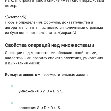
Каждая строка в таком списке имеет свой порядковый
номер.
\(\diamond\)
Любые определения, формулы, доказательства и
алгоритмы счётны, т.к. являются конечными строками
из букв конечного алфавита. \(\square\)
Свойства операций над множествами
Операции над множествами обладают свойствами,
аналогичными правилу свойств сложения, умножения
и вычитания чисел:
Коммутативность
– переместительные законы:
умножения S ∩ D = D ∩ S;
сложения S ∪ D = D ∪ S.