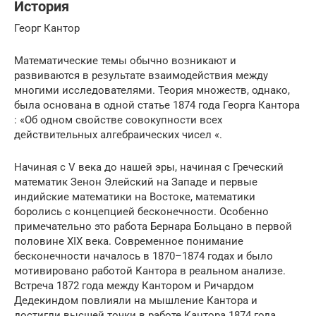
История
Георг Кантор
Математические темы обычно возникают и
развиваются в результате взаимодействия между
многими исследователями. Теория множеств, однако,
была основана в одной статье 1874 года Георга Кантора
: «Об одном свойстве совокупности всех
действительных алгебраических чисел «.
Начиная с V века до нашей эры, начиная с Греческий
математик Зенон Элейский на Западе и первые
индийские математики на Востоке, математики
боролись с концепцией бесконечности. Особенно
примечательно это работа Бернара Больцано в первой
половине XIX века. Современное понимание
бесконечности началось в 1870–1874 годах и было
мотивировано работой Кантора в реальном анализе.
Встреча 1872 года между Кантором и Ричардом
Дедекиндом повлияли на мышление Кантора и
достигли высшей точки в работе Кантора 1874 года.