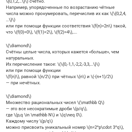
\{0,1,2,…\}\) счётно.
Например, упорядоченные по возрастанию чётные
числа можно пронумеровать, перечислив их как \(\{0,2,4,
…\}\)
или при помощи функции соответствия \(f(n)=2n\) такой,
что \(f(0)=0\), \(f(1)=2\), \(f(2)=4\),….
\(\diamond\)
Счётны целые числа, которых кажется «больше», чем
натуральных.
Их перечисление такое: \(\{0,-1,1,-2,2,-3,3,…\}\)
или при помощи функции
\(f(n)\), равной \(n/2\) при чётных \(n\) и \(-(n+1)/2\)
— при нечётных.
\(\diamond\)
Множество рациональных чисел \(\mathbb Q\)
— это все несократимые дроби \(p/q\),
где \(p,q \in \mathbb N\) и \(q\neq 0\).
Каждому числу \(p/q\)
можно присвоить уникальный номер \(n=2^p\cdot 3^q\),