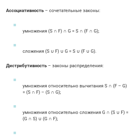
Ассоциативность
– сочетательные законы:
умножения (S ∩ F) ∩ G = S ∩ (F ∩ G);
сложения (S ∪ F) ∪ G = S ∪ (F ∪ G).
Дистрибутивность
– законы распределения:
умножения относительно вычитания S ∩ (F – G)
= (S ∩ F) – (S ∩ G);
умножения относительно сложения G ∩ (S ∪ F) =
(G ∩ S) ∪ (G ∩ F);