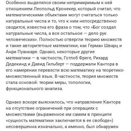
Особенно выделялся своим непримиримым к ней
отношением Леопольд Кронекер, который считал, что
математическими объектами могут считаться только
натуральные числа и то, что к ним непосредственно
сводится, известна его фраза о том, что «Бог создал
натуральные числа, а все остальное — дело рук
человеческих». Полностью отвергли теорию множеств
и такие авторитетные математики, как Герман Шварц и
Анри Пуанкаре. Однако, некоторые другие
математики — в частности, Готлоб Фреге, Рихард
Дедекинд и Давид Гильберт — поддержали Кантора в
его намерении перевести всю математику на теоретико-
множественный язык. В частности, теория множеств
стала основой: теории меры, топологии,
функционального анализа.
Однако вскоре выяснилось, что направление Кантора
на отсутствие ограничений при операциях с
множествами (выраженное им самим в принципе
«сущность математики заключается в ее свободе»)
несовершенна изначально, а именно, был обнаружен