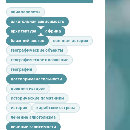
авиаперелеты
алкогольная зависимость
архитектура
африка
ближний восток
военная история
географические объекты
географическое положение
география
достопримечательности
древняя история
исторические памятники
история
карибские острова
лечение алкоголизма
лечение зависимости