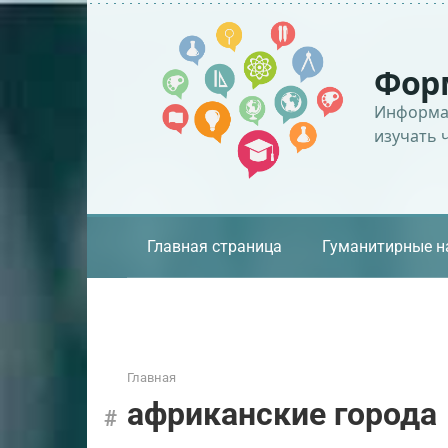
Перейти
к
контенту
Фор
Информац
изучать 
Главная страница
Гуманитирные н
Главная
африканские города