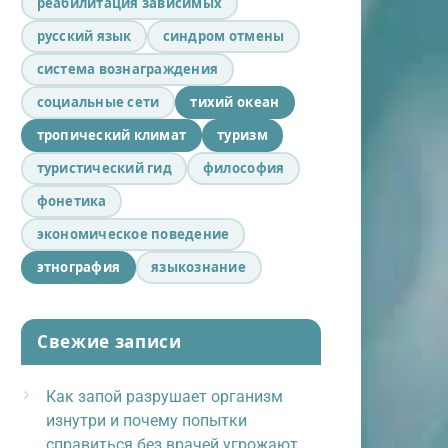
реабилитация зависимых
русский язык
синдром отмены
система вознаграждения
социальные сети
тихий океан
тропический климат
туризм
туристический гид
философия
фонетика
экономическое поведение
этнография
языкознание
Свежие записи
Как запой разрушает организм
изнутри и почему попытки
справиться без врачей угрожают