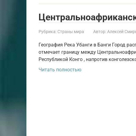
Центральноафриканск
Рубрика:
Страны мира
Автор:
Алексей Смир
География Река Убанги в Банги Город рас
отмечает границу между Центральноафри
Республикой Конго , напротив конголезско
Читать полностью