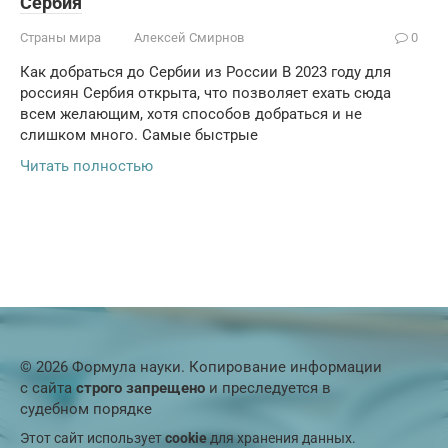
Сербия
Страны мира
Алексей Смирнов
0
Как добраться до Сербии из России В 2023 году для
россиян Сербия открыта, что позволяет ехать сюда
всем желающим, хотя способов добраться и не
слишком много. Самые быстрые
Читать полностью
© 2026 Формула науки. Копирование информации
с сайта
строго запрещено
и преследуется в
судебном порядке
Этот сайт использует
cookie
для хранения данных.