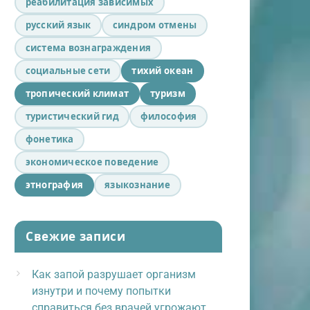
реабилитация зависимых
русский язык
синдром отмены
система вознаграждения
социальные сети
тихий океан
тропический климат
туризм
туристический гид
философия
фонетика
экономическое поведение
этнография
языкознание
Свежие записи
Как запой разрушает организм
изнутри и почему попытки
справиться без врачей угрожают