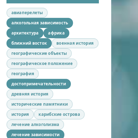
авиаперелеты
алкогольная зависимость
архитектура
африка
ближний восток
военная история
географические объекты
географическое положение
география
достопримечательности
древняя история
исторические памятники
история
карибские острова
лечение алкоголизма
лечение зависимости