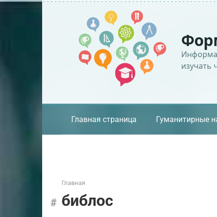
Перейти
к
контенту
Фор
Информац
изучать 
Главная страница
Гуманитирные н
Главная
библос