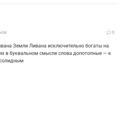
нов
0
ивана Земли Ливана исключительно богаты на
них в буквальном смысле слова допотопные — к
 солидным