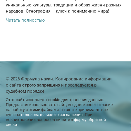
уникальные культуры, традиции и образ жизни разных
народов. Этнография – ключ к пониманию мира!
Читать полностью
© 2026 Формула науки. Копирование информации
с сайта
строго запрещено
и преследуется в
судебном порядке
Этот сайт использует
cookie
для хранения данных.
Продолжая использовать сайт, вы даете свое согласие
на работу с этими файлами, а так же принимаете все
пункты
пользовательского соглашения
. При
возникновении вопросов пишите в
форму обратной
связи
.