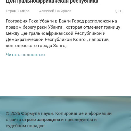
Центральноафриканская республика
Страны мира
Алексей Смирнов
0
География Река Убанги в Банги Город расположен на
правом берегу реки Убанги , которая отмечает границу
между Центральноафриканской Республикой и
Демократической Республикой Конго , напротив
конголезского города Зонго,
Читать полностью
© 2026 Формула науки. Копирование информации
с сайта
строго запрещено
и преследуется в
судебном порядке