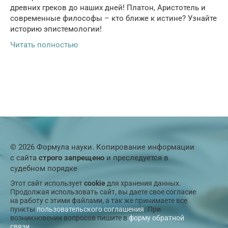
древних греков до наших дней! Платон, Аристотель и
современные философы – кто ближе к истине? Узнайте
историю эпистемологии!
Читать полностью
© 2026 Формула науки. Копирование информации
с сайта
строго запрещено
и преследуется в
судебном порядке
Этот сайт использует
cookie
для хранения данных.
Продолжая использовать сайт, вы даете свое согласие
на работу с этими файлами, а так же принимаете все
пункты
пользовательского соглашения
. При
возникновении вопросов пишите в
форму обратной
связи
.