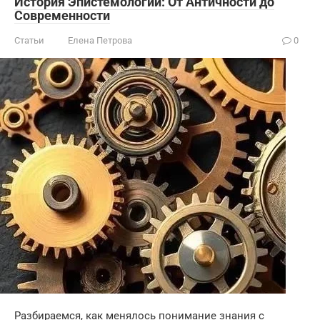
История Эпистемологии: От Античности до
Современности
Статьи
Елена Петрова
0
Разбираемся, как менялось понимание знания с