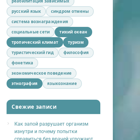
реабилитация зависимых
русский язык
синдром отмены
система вознаграждения
социальные сети
тихий океан
тропический климат
туризм
туристический гид
философия
фонетика
экономическое поведение
этнография
языкознание
Свежие записи
Как запой разрушает организм
изнутри и почему попытки
справиться без врачей угрожают