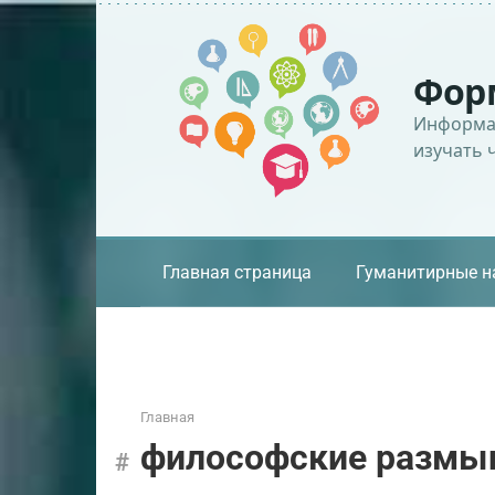
Перейти
к
контенту
Фор
Информац
изучать 
Главная страница
Гуманитирные н
Главная
философские размы