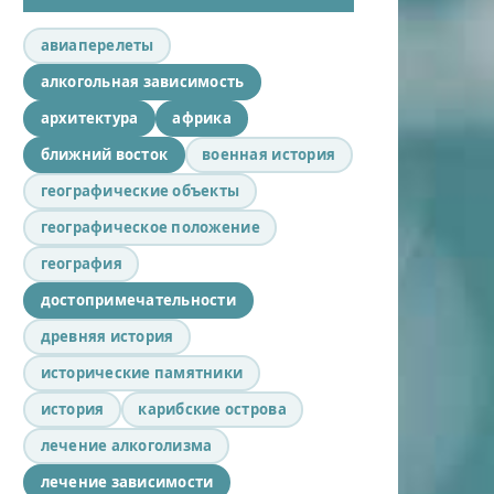
авиаперелеты
алкогольная зависимость
архитектура
африка
ближний восток
военная история
географические объекты
географическое положение
география
достопримечательности
древняя история
исторические памятники
история
карибские острова
лечение алкоголизма
лечение зависимости