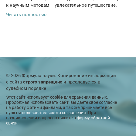
к научным методам – увлекательное путешествие.
Читать полностью
© 2026 Формула науки. Копирование информации
с сайта
строго запрещено
и преследуется в
судебном порядке
Этот сайт использует
cookie
для хранения данных.
Продолжая использовать сайт, вы даете свое согласие
на работу с этими файлами, а так же принимаете все
пункты
пользовательского соглашения
. При
возникновении вопросов пишите в
форму обратной
связи
.