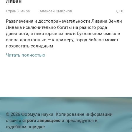
Ливан
Страны мира
Алексей Смирнов
0
Развлечения и достопримечательности Ливана Земли
Ливана исключительно богаты на разного рода
древности, и некоторые из них в буквальном смысле
слова допотопные — к примеру, город Библос может
похвастать солидным
Читать полностью
© 2026 Формула науки. Копирование информации
с сайта
строго запрещено
и преследуется в
судебном порядке