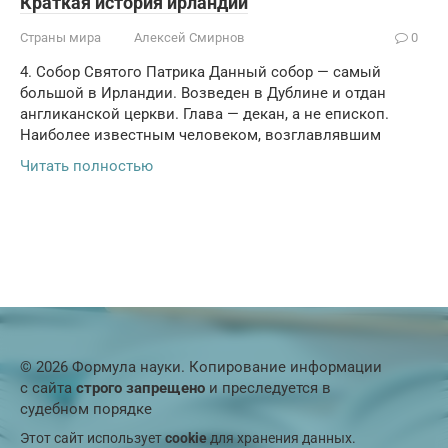
Краткая история ирландии
Страны мира
Алексей Смирнов
0
4. Собор Святого Патрика Данный собор — самый
большой в Ирландии. Возведен в Дублине и отдан
англиканской церкви. Глава — декан, а не епископ.
Наиболее известным человеком, возглавлявшим
Читать полностью
© 2026 Формула науки. Копирование информации
с сайта
строго запрещено
и преследуется в
судебном порядке
Этот сайт использует
cookie
для хранения данных.