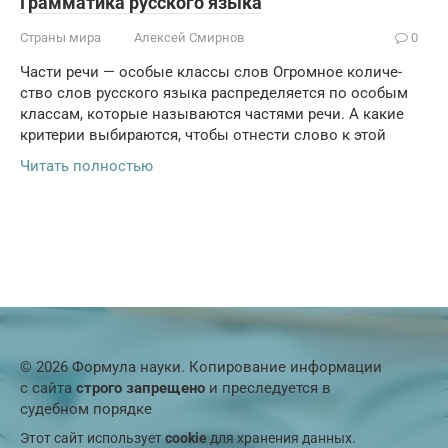
Грамматика русского языка
Страны мира
Алексей Смирнов
0
Части речи — особые классы слов Огромное коли­че­
ство слов рус­ско­го язы­ка рас­пре­де­ля­ет­ся по осо­бым
клас­сам, кото­рые назы­ва­ют­ся частя­ми речи. А какие
кри­те­рии выби­ра­ют­ся, что­бы отне­сти сло­во к этой
Читать полностью
© 2026 Формула науки. Копирование информации
с сайта
строго запрещено
и преследуется в
судебном порядке
Этот сайт использует
cookie
для хранения данных.