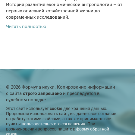
История развития экономической антропологии – от
первых описаний хозяйственной жизни до
современных исследований.
Читать полностью
© 2026 Формула науки. Копирование информации
с сайта
строго запрещено
и преследуется в
судебном порядке
Этот сайт использует
cookie
для хранения данных.
Продолжая использовать сайт, вы даете свое согласие
на работу с этими файлами, а так же принимаете все
пункты
пользовательского соглашения
. При
возникновении вопросов пишите в
форму обратной
связи
.