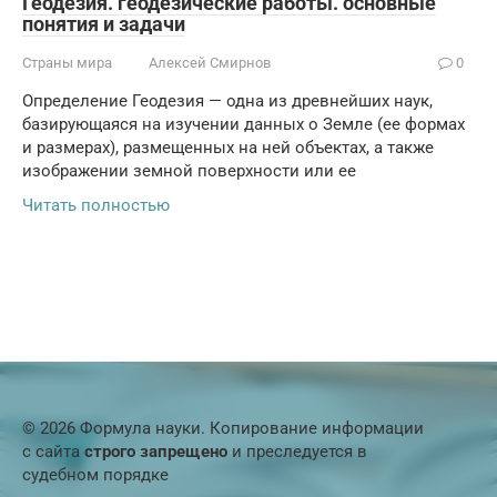
Геодезия. геодезические работы. основные
понятия и задачи
Страны мира
Алексей Смирнов
0
Определение Геодезия — одна из древнейших наук,
базирующаяся на изучении данных о Земле (ее формах
и размерах), размещенных на ней объектах, а также
изображении земной поверхности или ее
Читать полностью
© 2026 Формула науки. Копирование информации
с сайта
строго запрещено
и преследуется в
судебном порядке