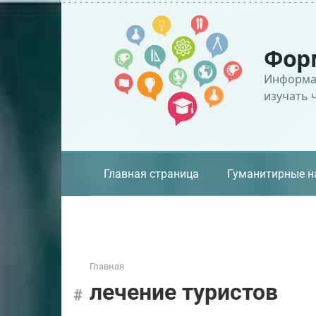
Перейти
к
контенту
Фор
Информац
изучать 
Главная страница
Гуманитирные н
Главная
лечение туристов