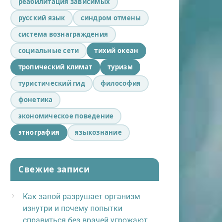
реабилитация зависимых
русский язык
синдром отмены
система вознаграждения
социальные сети
тихий океан
тропический климат
туризм
туристический гид
философия
фонетика
экономическое поведение
этнография
языкознание
Свежие записи
Как запой разрушает организм
изнутри и почему попытки
справиться без врачей угрожают