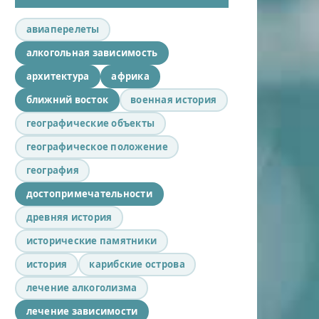
авиаперелеты
алкогольная зависимость
архитектура
африка
ближний восток
военная история
географические объекты
географическое положение
география
достопримечательности
древняя история
исторические памятники
история
карибские острова
лечение алкоголизма
лечение зависимости