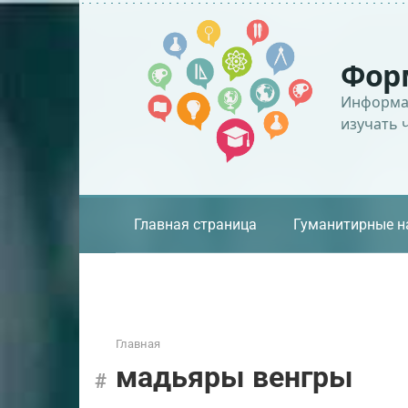
Перейти
к
контенту
Фор
Информац
изучать 
Главная страница
Гуманитирные н
Главная
мадьяры венгры