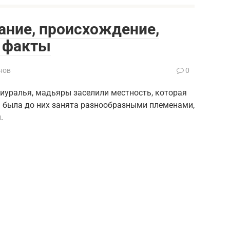
ание, происхождение,
е факты
нов
0
риуралья, мадьяры заселили местность, которая
я была до них занята разнообразными племенами,
.