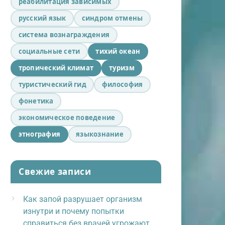
реабилитация зависимых
русский язык
синдром отмены
система вознаграждения
социальные сети
тихий океан
тропический климат
туризм
туристический гид
философия
фонетика
экономическое поведение
этнография
языкознание
Свежие записи
Как запой разрушает организм
изнутри и почему попытки
справиться без врачей угрожают