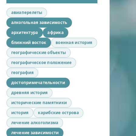
авиаперелеты
алкогольная зависимость
архитектура
африка
ближний восток
военная история
географические объекты
географическое положение
география
достопримечательности
древняя история
исторические памятники
история
карибские острова
лечение алкоголизма
лечение зависимости