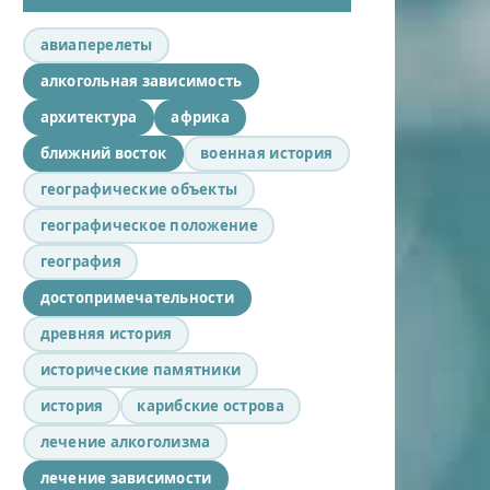
авиаперелеты
алкогольная зависимость
архитектура
африка
ближний восток
военная история
географические объекты
географическое положение
география
достопримечательности
древняя история
исторические памятники
история
карибские острова
лечение алкоголизма
лечение зависимости