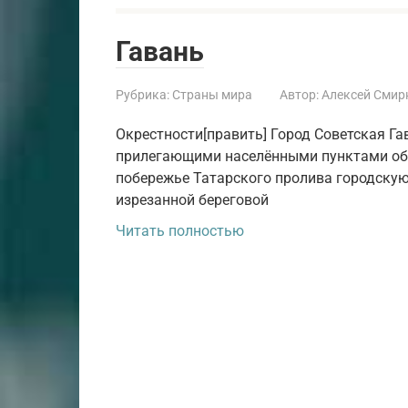
Гавань
Рубрика:
Страны мира
Автор:
Алексей Смир
Окрестности[править] Город Советская Гав
прилегающими населёнными пунктами об
побережье Татарского пролива городску
изрезанной береговой
Читать полностью