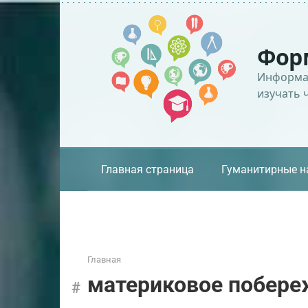
Перейти
к
контенту
Фор
Информац
изучать 
Главная страница
Гуманитирные н
Главная
материковое побере