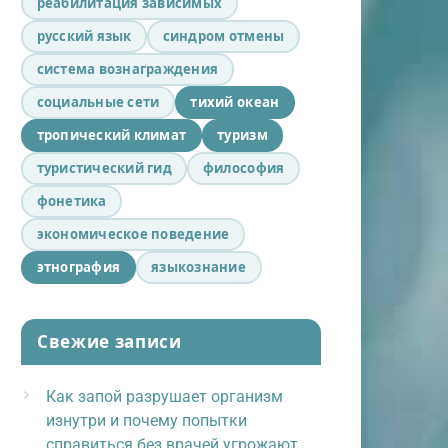
реабилитация зависимых
русский язык
синдром отмены
система вознаграждения
социальные сети
тихий океан
тропический климат
туризм
туристический гид
философия
фонетика
экономическое поведение
этнография
языкознание
Свежие записи
Как запой разрушает организм
изнутри и почему попытки
справиться без врачей угрожают