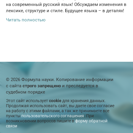
на современный русский язык! Обсуждаем изменения в
лексике, структуре и стиле. Будущее языка – в деталях!
Читать полностью
© 2026 Формула науки. Копирование информации
с сайта
строго запрещено
и преследуется в
судебном порядке
Этот сайт использует
cookie
для хранения данных.
Продолжая использовать сайт, вы даете свое согласие
на работу с этими файлами, а так же принимаете все
пункты
пользовательского соглашения
. При
возникновении вопросов пишите в
форму обратной
связи
.