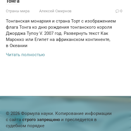
То́нга
Страны мира
Алексей Смирнов
0
Тонганская монархия и страна Торт с изображением
флага Тонга ко дню рождения тонганского короля
Джорджа Тупоу V. 2007 год. Развернуть текст Как
Марокко или Египет на африканском континенте,
в Океании
Читать полностью
© 2026 Формула науки. Копирование информации
с сайта
строго запрещено
и преследуется в
судебном порядке