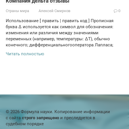
Компания дельта отзывы
Страны мира
Алексей Смирнов
0
Использование [ править | править код ] Прописная
буква Δ используется как символ для обозначения:
изменения или различия между значениями
переменных (например, температуры: ΔT), обычно
конечного; дифференциальногооператора Лапласа;
Читать полностью
© 2026 Формула науки. Копирование информации
с сайта
строго запрещено
и преследуется в
судебном порядке