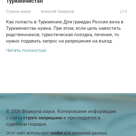
Туркменистан
Страны мира
Алексей Смирнов
0
Как попасть в Туркмению Для граждан России виза в
Туркменистан нужна. При этом, если цель навестить
родственников, туристическая поездка, лечение, то
нужно подавать запрос на разрешение на въезд.
Читать полностью
© 2026 Формула науки. Копирование информации
с сайта
строго запрещено
и преследуется в
судебном порядке
Этот сайт использует
cookie
для хранения данных.