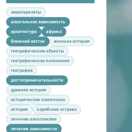
авиаперелеты
алкогольная зависимость
архитектура
африка
ближний восток
военная история
географические объекты
географическое положение
география
достопримечательности
древняя история
исторические памятники
история
карибские острова
лечение алкоголизма
лечение зависимости