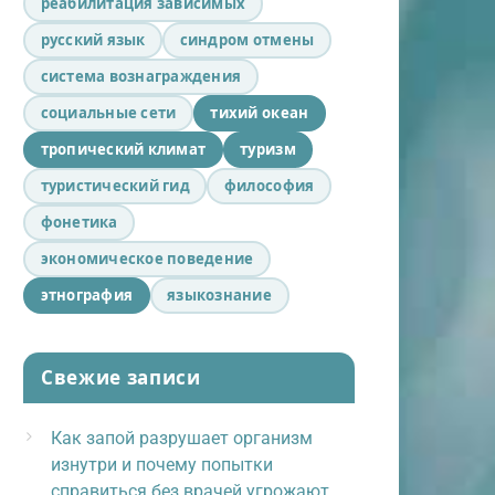
реабилитация зависимых
русский язык
синдром отмены
система вознаграждения
социальные сети
тихий океан
тропический климат
туризм
туристический гид
философия
фонетика
экономическое поведение
этнография
языкознание
Свежие записи
Как запой разрушает организм
изнутри и почему попытки
справиться без врачей угрожают