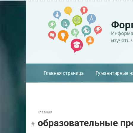
Перейти
к
контенту
Фор
Информац
изучать 
Главная страница
Гуманитирные н
Главная
образовательные п