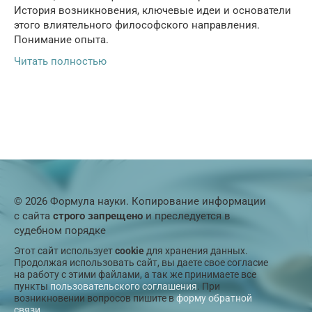
История возникновения, ключевые идеи и основатели
этого влиятельного философского направления.
Понимание опыта.
Читать полностью
© 2026 Формула науки. Копирование информации
с сайта
строго запрещено
и преследуется в
судебном порядке
Этот сайт использует
cookie
для хранения данных.
Продолжая использовать сайт, вы даете свое согласие
на работу с этими файлами, а так же принимаете все
пункты
пользовательского соглашения
. При
возникновении вопросов пишите в
форму обратной
связи
.