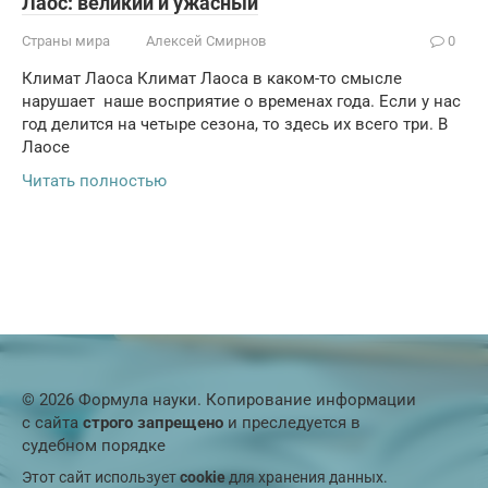
Лаос: великий и ужасный
Страны мира
Алексей Смирнов
0
Климат Лаоса Климат Лаоса в каком-то смысле
нарушает наше восприятие о временах года. Если у нас
год делится на четыре сезона, то здесь их всего три. В
Лаосе
Читать полностью
© 2026 Формула науки. Копирование информации
с сайта
строго запрещено
и преследуется в
судебном порядке
Этот сайт использует
cookie
для хранения данных.