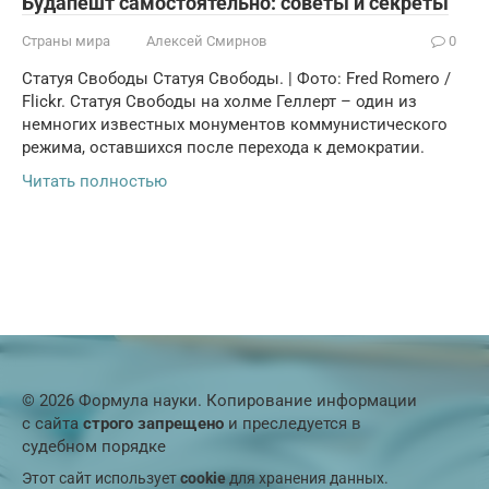
Будапешт самостоятельно: советы и секреты
Страны мира
Алексей Смирнов
0
Статуя Свободы Статуя Свободы. | Фото: Fred Romero /
Flickr. Статуя Свободы на холме Геллерт – один из
немногих известных монументов коммунистического
режима, оставшихся после перехода к демократии.
Читать полностью
© 2026 Формула науки. Копирование информации
с сайта
строго запрещено
и преследуется в
судебном порядке
Этот сайт использует
cookie
для хранения данных.