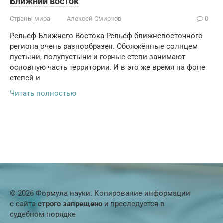
Ближний восток
Страны мира
Алексей Смирнов
0
Рельеф Ближнего Востока Рельеф ближневосточного
региона очень разнообразен. Обожжённые солнцем
пустыни, полупустыни и горные степи занимают
основную часть территории. И в это же время на фоне
степей и
Читать полностью
© 2026 Формула науки. Копирование информации
с сайта
строго запрещено
и преследуется в
судебном порядке