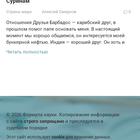
Суринам
Страны мира
Алексей Смирнов
0
Отношения Друзья Барбадос — карибский друг, в
прошлом помог папе основать меня. В настоящий
момент мы хорошо общаемся, он интересуется моей
бункерной нефтью. Индия — хороший друг. Он хоть и
Читать полностью
© 2026 Формула науки. Копирование информации
с сайта
строго запрещено
и преследуется в
судебном порядке
Этот сайт использует
cookie
для хранения данных.