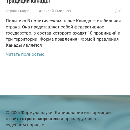
Традиции канады
Страны мира
Алексей Смирнов
0
Политика В политическом плане Канада — стабильная
страна. Она представляет собой федеративное
государство, в состав которого входят 10 провинций и
три территории. Форма правления Формой правления
Канады является
Читать полностью
© 2026 Формула науки. Копирование информации
с сайта
строго запрещено
и преследуется в
судебном порядке