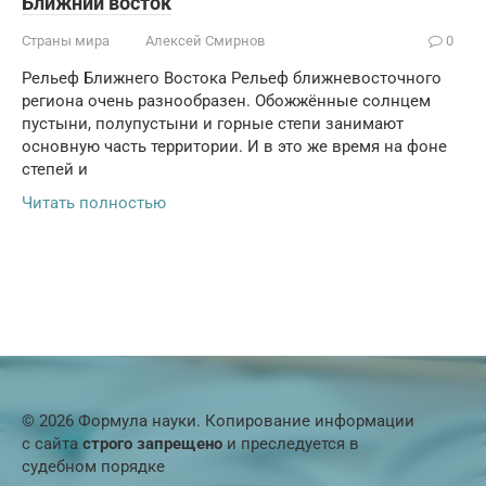
Ближний восток
Страны мира
Алексей Смирнов
0
Рельеф Ближнего Востока Рельеф ближневосточного
региона очень разнообразен. Обожжённые солнцем
пустыни, полупустыни и горные степи занимают
основную часть территории. И в это же время на фоне
степей и
Читать полностью
© 2026 Формула науки. Копирование информации
с сайта
строго запрещено
и преследуется в
судебном порядке