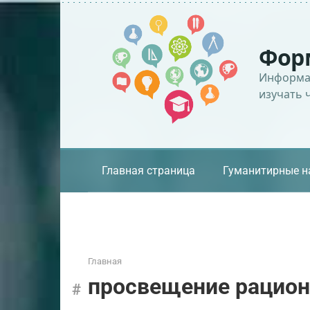
Перейти
к
контенту
Фор
Информац
изучать 
Главная страница
Гуманитирные н
Главная
просвещение рацио