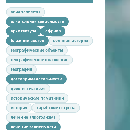
авиаперелеты
алкогольная зависимость
архитектура
африка
ближний восток
военная история
географические объекты
географическое положение
география
достопримечательности
древняя история
исторические памятники
история
карибские острова
лечение алкоголизма
лечение зависимости