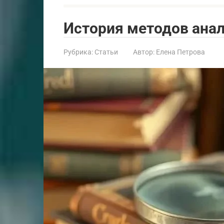
История методов ана
Рубрика:
Статьи
Автор:
Елена Петрова