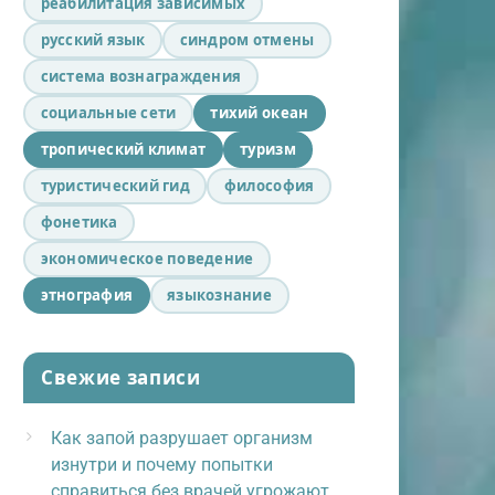
реабилитация зависимых
русский язык
синдром отмены
система вознаграждения
социальные сети
тихий океан
тропический климат
туризм
туристический гид
философия
фонетика
экономическое поведение
этнография
языкознание
Свежие записи
Как запой разрушает организм
изнутри и почему попытки
справиться без врачей угрожают