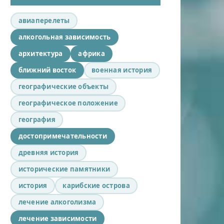
авиаперелеты
алкогольная зависимость
архитектура
африка
ближний восток
военная история
географические объекты
географическое положение
география
достопримечательности
древняя история
исторические памятники
история
карибские острова
лечение алкоголизма
лечение зависимости