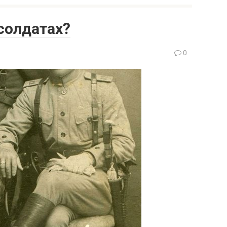
-солдатах?
0