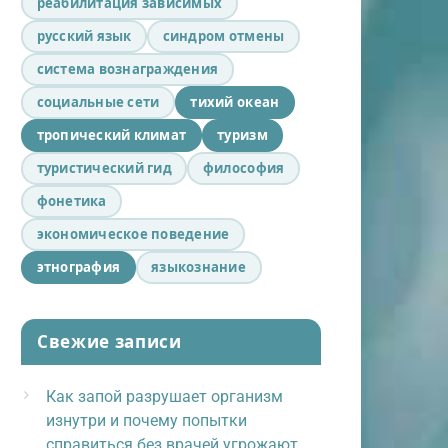
реабилитация зависимых
русский язык
синдром отмены
система вознаграждения
социальные сети
тихий океан
тропический климат
туризм
туристический гид
философия
фонетика
экономическое поведение
этнография
языкознание
Свежие записи
Как запой разрушает организм
изнутри и почему попытки
справиться без врачей угрожают