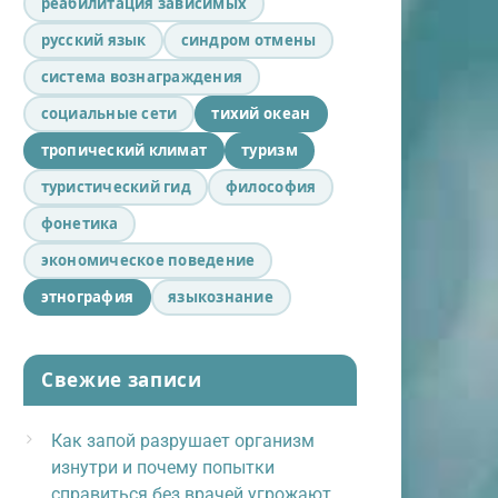
реабилитация зависимых
русский язык
синдром отмены
система вознаграждения
социальные сети
тихий океан
тропический климат
туризм
туристический гид
философия
фонетика
экономическое поведение
этнография
языкознание
Свежие записи
Как запой разрушает организм
изнутри и почему попытки
справиться без врачей угрожают