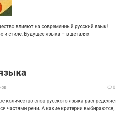
бщество влияют на современный русский язык!
е и стиле. Будущее языка – в деталях!
 языка
нов
0
ли­че­ство слов рус­ско­го язы­ка рас­пре­де­ля­ет­
ся частя­ми речи. А какие кри­те­рии выби­ра­ют­ся,