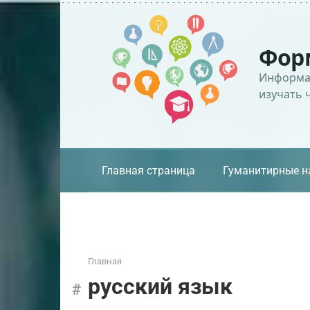
Перейти
к
контенту
Фор
Информац
изучать 
Главная страница
Гуманитирные н
Главная
русский язык