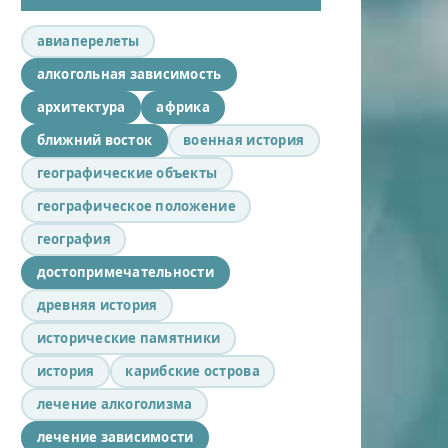
авиаперелеты
алкогольная зависимость
архитектура
африка
ближний восток
военная история
географические объекты
географическое положение
география
достопримечательности
древняя история
исторические памятники
история
карибские острова
лечение алкоголизма
лечение зависимости