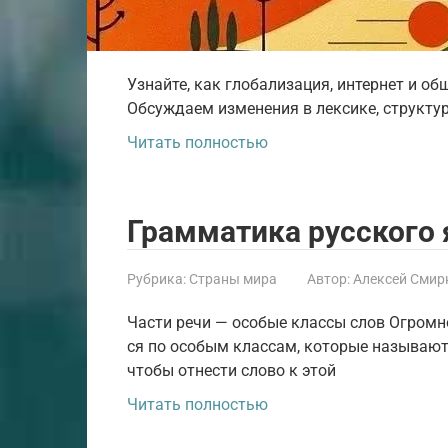
Узнайте, как глобализация, интернет и о
Обсуждаем изменения в лексике, структур
Читать полностью
Грамматика русского
Рубрика:
Страны мира
Автор:
Алексей Смир
Части речи — особые классы слов Огромное ко
ся по осо­бым клас­сам, кото­рые назы­ва­ют­
что­бы отне­сти сло­во к этой
Читать полностью