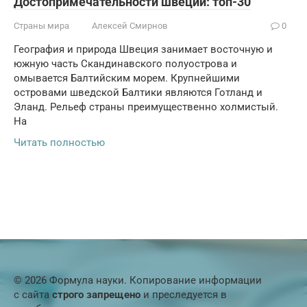
Достопримечательности швеции: топ-30
Страны мира
Алексей Смирнов
0
География и природа Швеция занимает восточную и
южную часть Скандинавского полуострова и
омывается Балтийским морем. Крупнейшими
островами шведской Балтики являются Готланд и
Эланд. Рельеф страны преимущественно холмистый.
На
Читать полностью
© 2026 Формула науки. Копирование информации
с сайта
строго запрещено
и преследуется в