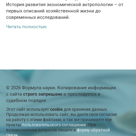
История развития экономической антропологии – от
первых описаний хозяйственной жизни до
современных исследований.
Читать полностью
© 2026 Формула науки. Копирование информации
с сайта
строго запрещено
и преследуется в
судебном порядке
Этот сайт использует
cookie
для хранения данных.
Продолжая использовать сайт, вы даете свое согласие
на работу с этими файлами, а так же принимаете все
пункты
пользовательского соглашения
. При
возникновении вопросов пишите в
форму обратной
связи
.